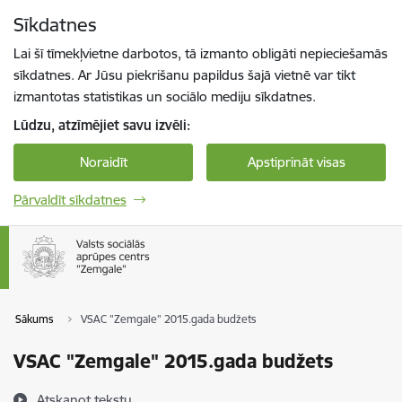
Pāriet uz lapas saturu
Sīkdatnes
Spied
lai meklētu
Enter
Lai šī tīmekļvietne darbotos, tā izmanto obligāti nepieciešamās
sīkdatnes. Ar Jūsu piekrišanu papildus šajā vietnē var tikt
izmantotas statistikas un sociālo mediju sīkdatnes.
Lūdzu, atzīmējiet savu izvēli:
Noraidīt
Apstiprināt visas
Pārvaldīt sīkdatnes
Sākums
VSAC "Zemgale" 2015.gada budžets
VSAC "Zemgale" 2015.gada budžets
Atskaņot tekstu