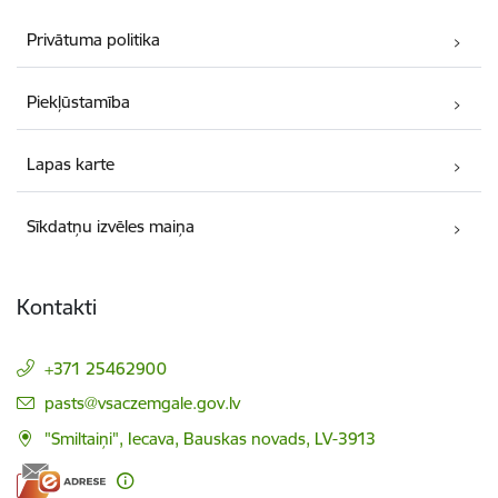
Privātuma politika
Piekļūstamība
Lapas karte
Sīkdatņu izvēles maiņa
Kontakti
+371 25462900
E-pasts:
pasts@vsaczemgale.gov.lv
"Smiltaiņi", Iecava, Bauskas novads, LV-3913