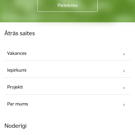
Kājene
Ātrās saites
Vakances
Iepirkumi
Projekti
Par mums
Noderīgi