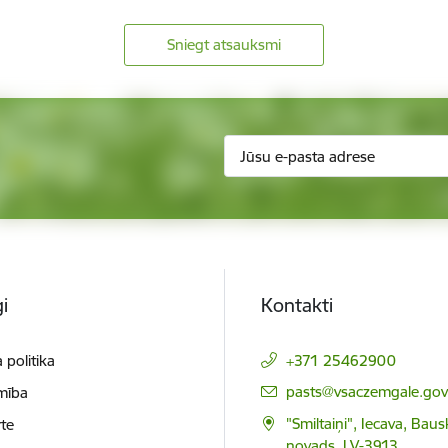
Sniegt atsauksmi
i
Kontakti
 politika
+371 25462900
E-pasts:
pasts@vsaczemgale.gov.
mība
"Smiltaiņi", Iecava, Bau
te
novads, LV-3913