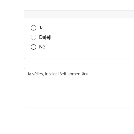
Vai šī informācija bija noderīga?
Jā
Daļēji
Nē
Ja vēlies, ieraksti šeit komentāru