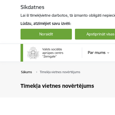
Pāriet uz lapas saturu
Sīkdatnes
Lai šī tīmekļvietne darbotos, tā izmanto obligāti nepiec
Lūdzu, atzīmējiet savu izvēli:
Noraidīt
Apstiprināt visas
Par mums
Sākums
Tīmekļa vietnes novērtējums
Tīmekļa vietnes novērtējums