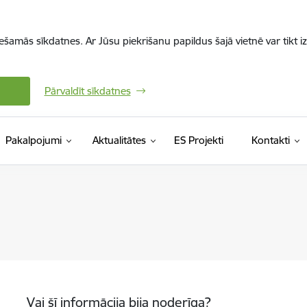
iešamās sīkdatnes. Ar Jūsu piekrišanu papildus šajā vietnē var tikt i
Pārvaldīt sīkdatnes
Pakalpojumi
Aktualitātes
ES Projekti
Kontakti
Vai šī informācija bija noderīga?