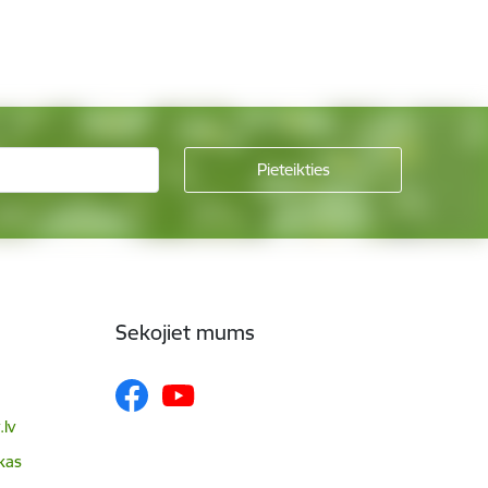
Sekojiet mums
lv
skas