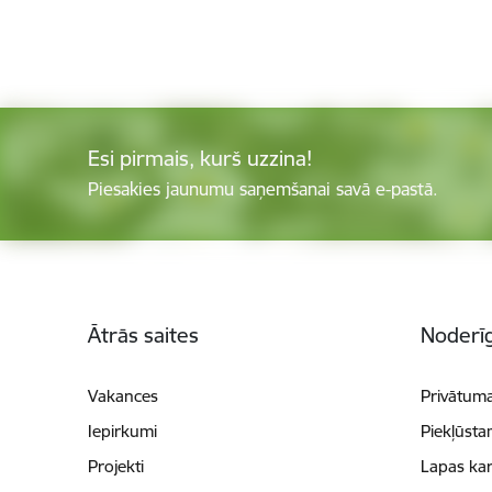
Esi pirmais, kurš uzzina!
Piesakies jaunumu saņemšanai savā e-pastā.
Kājene
Ātrās saites
Noderīg
Vakances
Privātuma
Iepirkumi
Piekļūsta
Projekti
Lapas kar