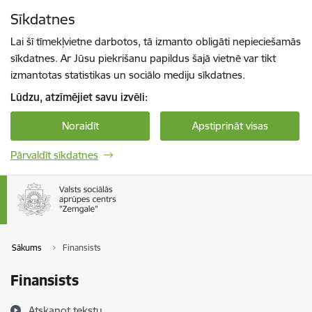
Pāriet uz lapas saturu
Sīkdatnes
Spied
lai meklētu
Enter
Lai šī tīmekļvietne darbotos, tā izmanto obligāti nepieciešamās
sīkdatnes. Ar Jūsu piekrišanu papildus šajā vietnē var tikt
izmantotas statistikas un sociālo mediju sīkdatnes.
Lūdzu, atzīmējiet savu izvēli:
Noraidīt
Apstiprināt visas
Pārvaldīt sīkdatnes
Sākums
Finansists
Finansists
Atskaņot tekstu