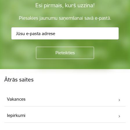
Esi pirmais, kurš uzzina!
Piesakies jaunumu saņemšanai savā e-pastā.
Kājene
Ātrās saites
Vakances
Iepirkumi