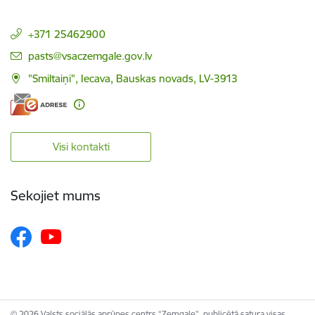
+371 25462900
E-pasts:
pasts@vsaczemgale.gov.lv
"Smiltaiņi", Iecava, Bauskas novads, LV-3913
Visi kontakti
Sekojiet mums
© 2026 Valsts sociālās aprūpes centrs “Zemgale”, publicētā satura visas