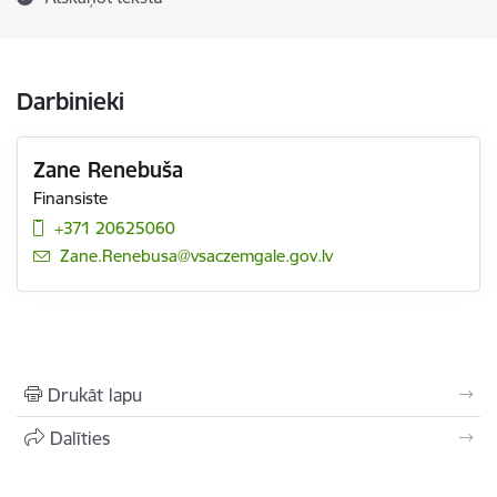
Darbinieki
Zane Renebuša
Finansiste
+371 20625060
E-pasts:
Zane.Renebusa@vsaczemgale.gov.lv
Drukāt lapu
Dalīties