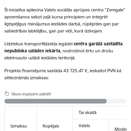
Šī iniciatīva apliecina Valsts sociālās aprūpes centra “Zemgale”
apņemšanos sekot zaļā kursa principiem un integrēt
ilgtspējīgus risinājumus iestādes darbā, rūpējoties gan par
sabiedrības labklājību, gan par vidi, kurā dzīvojam.
Līdztekus transportlīdzekļa iegādei
centra garāžā uzstādīta
nepubliska uzlādes iekārta
, nodrošinot ērtu un drošu
elektroauto uzlādi iestādes teritorijā.
Projekta finansējums sastāda 43 725,47 €, ieskaitot PVN kā
attiecināmās izmaksas:
Tabulu iespējams pabīdīt!
Tai skaitā
Valsts
Izmaksu
Kopējais
Moderni