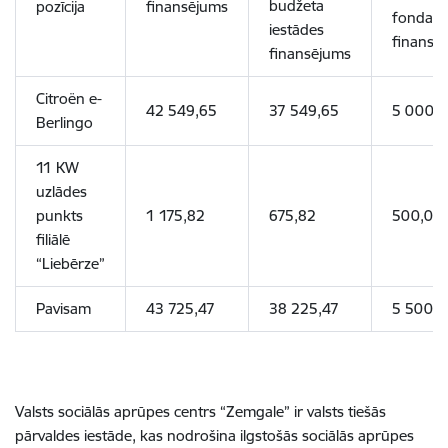
budžeta
pozīcija
finansējums
fonda
iestādes
finansē
finansējums
Citroën e-
42 549,65
37 549,65
5 000,
Berlingo
11 KW
uzlādes
punkts
1 175,82
675,82
500,00
filiālē
“Liebērze”
Pavisam
43 725,47
38 225,47
5 500,0
Valsts sociālās aprūpes centrs “Zemgale” ir valsts tiešās
pārvaldes iestāde, kas nodrošina ilgstošās sociālās aprūpes