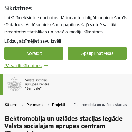
Pāriet uz lapas saturu
Sīkdatnes
Spied
lai meklētu
Enter
Lai šī tīmekļvietne darbotos, tā izmanto obligāti nepieciešamās
sīkdatnes. Ar Jūsu piekrišanu papildus šajā vietnē var tikt
izmantotas statistikas un sociālo mediju sīkdatnes.
Lūdzu, atzīmējiet savu izvēli:
Noraidīt
Apstiprināt visas
Pārvaldīt sīkdatnes
Sākums
Par mums
Projekti
Elektromobiļa un uzlādes stacijas i
Elektromobiļa un uzlādes stacijas iegāde
Valsts sociālajam aprūpes centram