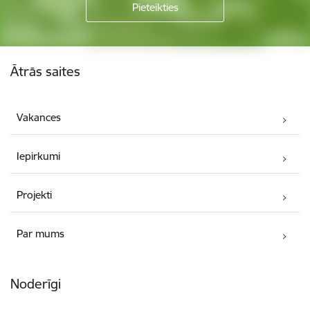
Kājene
Ātrās saites
Vakances
Iepirkumi
Projekti
Par mums
Noderīgi