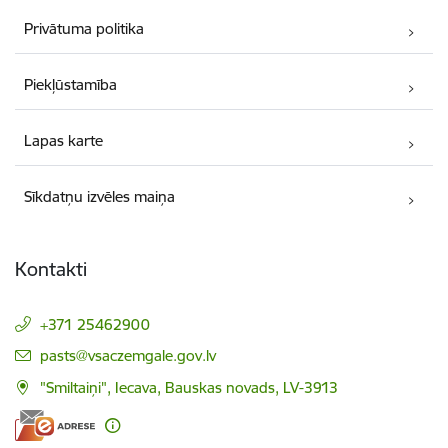
Privātuma politika
Piekļūstamība
Lapas karte
Sīkdatņu izvēles maiņa
Kontakti
+371 25462900
E-pasts:
pasts@vsaczemgale.gov.lv
"Smiltaiņi", Iecava, Bauskas novads, LV-3913