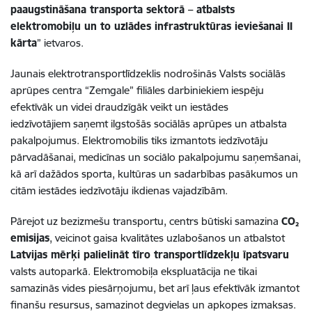
paaugstināšana transporta sektorā – atbalsts
elektromobiļu un to uzlādes infrastruktūras ieviešanai II
kārta
” ietvaros.
Jaunais elektrotransportlīdzeklis nodrošinās Valsts sociālās
aprūpes centra “Zemgale” filiāles darbiniekiem iespēju
efektīvāk un videi draudzīgāk veikt un iestādes
iedzīvotājiem
saņemt ilgstošās sociālās aprūpes un atbalsta
pakalpojumus. Elektromobilis tiks izmantots iedzīvotāju
pārvadāšanai, medicīnas un sociālo pakalpojumu saņemšanai,
kā arī dažādos sporta, kultūras un sadarbības pasākumos un
citām iestādes iedzīvotāju ikdienas vajadzībām.
Pārejot uz bezizmešu transportu, centrs būtiski samazina
CO₂
emisijas
, veicinot gaisa kvalitātes uzlabošanos un atbalstot
Latvijas mērķi palielināt tīro transportlīdzekļu īpatsvaru
valsts autoparkā. Elektromobiļa ekspluatācija ne tikai
samazinās vides piesārņojumu, bet arī ļaus efektīvāk izmantot
finanšu resursus, samazinot degvielas un apkopes izmaksas.