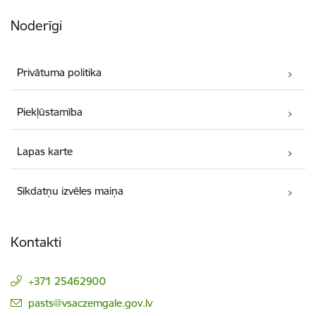
Noderīgi
Privātuma politika
Piekļūstamība
Lapas karte
Sīkdatņu izvēles maiņa
Kontakti
+371 25462900
E-pasts:
pasts@vsaczemgale.gov.lv