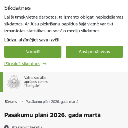
Pāriet uz lapas saturu
Sīkdatnes
Spied
lai meklētu
Enter
Lai šī tīmekļvietne darbotos, tā izmanto obligāti nepieciešamās
sīkdatnes. Ar Jūsu piekrišanu papildus šajā vietnē var tikt
izmantotas statistikas un sociālo mediju sīkdatnes.
Lūdzu, atzīmējiet savu izvēli:
Noraidīt
Apstiprināt visas
Pārvaldīt sīkdatnes
Sākums
Pasākumu plāni 2026. gada martā
Pasākumu plāni 2026. gada martā
Atskaņot tekstu