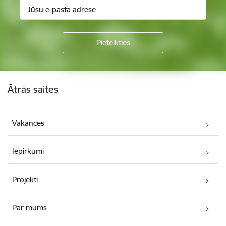
Kājene
Ātrās saites
Vakances
Iepirkumi
Projekti
Par mums