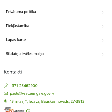
Privātuma politika
Piekļūstamība
Lapas karte
Sīkdatņu izvēles maiņa
Kontakti
+371 25462900
E-pasts:
pasts@vsaczemgale.gov.lv
"Smiltaiņi", Iecava, Bauskas novads, LV-3913