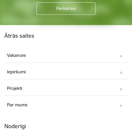
Kājene
Ātrās saites
Vakances
Iepirkumi
Projekti
Par mums
Noderīgi