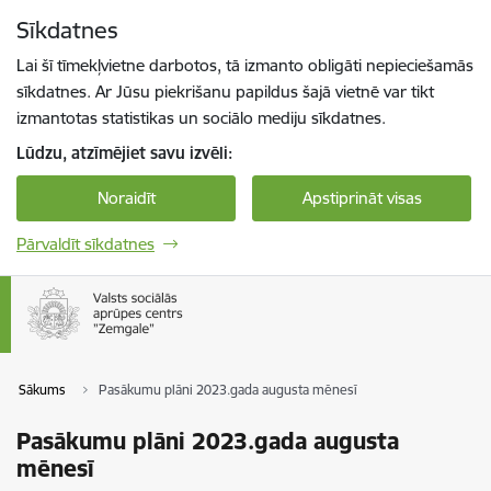
Pāriet uz lapas saturu
Sīkdatnes
Spied
lai meklētu
Enter
Lai šī tīmekļvietne darbotos, tā izmanto obligāti nepieciešamās
sīkdatnes. Ar Jūsu piekrišanu papildus šajā vietnē var tikt
izmantotas statistikas un sociālo mediju sīkdatnes.
Lūdzu, atzīmējiet savu izvēli:
Noraidīt
Apstiprināt visas
Pārvaldīt sīkdatnes
Sākums
Pasākumu plāni 2023.gada augusta mēnesī
Pasākumu plāni 2023.gada augusta
mēnesī