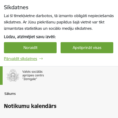
Pāriet uz lapas saturu
Sīkdatnes
Spied
lai meklētu
Enter
Lai šī tīmekļvietne darbotos, tā izmanto obligāti nepieciešamās
sīkdatnes. Ar Jūsu piekrišanu papildus šajā vietnē var tikt
izmantotas statistikas un sociālo mediju sīkdatnes.
Lūdzu, atzīmējiet savu izvēli:
Noraidīt
Apstiprināt visas
Pārvaldīt sīkdatnes
Sākums
Notikumu kalendārs