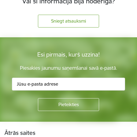
Vai šī informācija bija noderīga?
Sniegt atsauksmi
Esi pirmais, kurš uzzina!
Piesakies jaunumu saņemšanai savā e-pastā.
Kājene
Ātrās saites