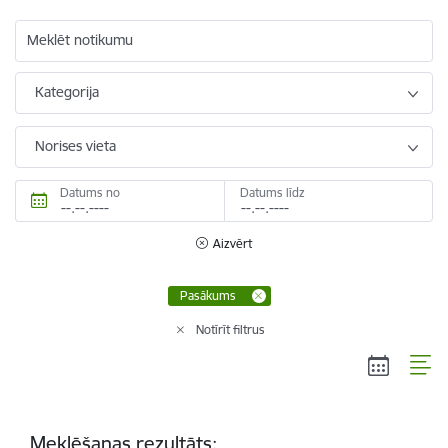
Meklēt notikumu
Kategorija
Norises vieta
Datums no
Datums līdz
Aizvērt
Pasākums
Notīrīt filtrus
Meklēšanas rezultāts: