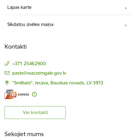
Lapas karte
Sīkdatņu izvēles maiņa
Kontakti
+371 25462900
E-pasts:
pasts@vsaczemgale.gov.lv
"Smiltaiņi", Iecava, Bauskas novads, LV-3913
Visi kontakti
Sekojiet mums