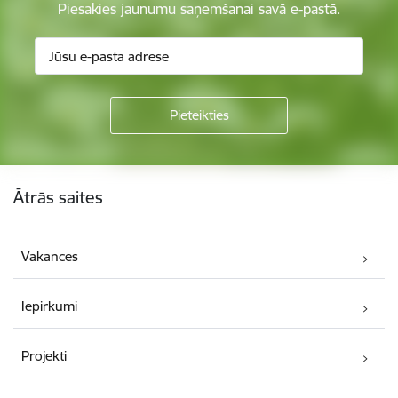
Piesakies jaunumu saņemšanai savā e-pastā.
Kājene
Ātrās saites
Vakances
Iepirkumi
Projekti