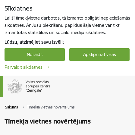
Pāriet uz lapas saturu
Sīkdatnes
Spied
lai meklētu
Enter
Lai šī tīmekļvietne darbotos, tā izmanto obligāti nepieciešamās
sīkdatnes. Ar Jūsu piekrišanu papildus šajā vietnē var tikt
izmantotas statistikas un sociālo mediju sīkdatnes.
Lūdzu, atzīmējiet savu izvēli:
Noraidīt
Apstiprināt visas
Pārvaldīt sīkdatnes
Sākums
Tīmekļa vietnes novērtējums
Tīmekļa vietnes novērtējums