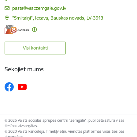
E-pasts:
pasts@vsaczemgale.gov.lv
"Smiltaiņi", Iecava, Bauskas novads, LV-3913
Visi kontakti
Sekojiet mums
© 2026 Valsts sociālās aprūpes centrs “Zemgale”, publicētā satura visas
tiesības aizsargātas.
© 2020 Valsts kanceleja, Tīmekļvietņu vienotās platformas visas tiesības
aizsargātas.