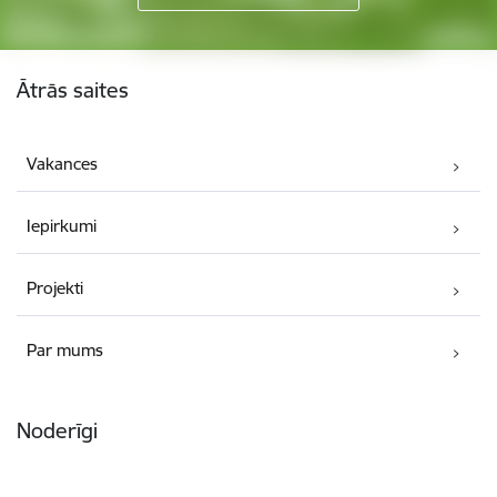
Kājene
Ātrās saites
Vakances
Iepirkumi
Projekti
Par mums
Noderīgi