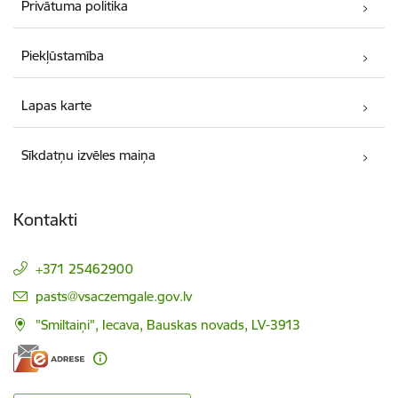
Privātuma politika
Piekļūstamība
Lapas karte
Sīkdatņu izvēles maiņa
Kontakti
+371 25462900
E-pasts:
pasts@vsaczemgale.gov.lv
"Smiltaiņi", Iecava, Bauskas novads, LV-3913