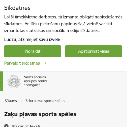
Pāriet uz lapas saturu
Sīkdatnes
Spied
lai meklētu
Enter
Lai šī tīmekļvietne darbotos, tā izmanto obligāti nepieciešamās
sīkdatnes. Ar Jūsu piekrišanu papildus šajā vietnē var tikt
izmantotas statistikas un sociālo mediju sīkdatnes.
Lūdzu, atzīmējiet savu izvēli:
Noraidīt
Apstiprināt visas
Pārvaldīt sīkdatnes
Sākums
Zaķu pļavas sporta spēles
Zaķu pļavas sporta spēles
Atskaņot tekstu