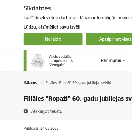
Pāriet uz lapas saturu
Sīkdatnes
Lai šī tīmekļvietne darbotos, tā izmanto obligāti nepiec
Lūdzu, atzīmējiet savu izvēli:
Noraidīt
Apstiprināt visas
Par mums
Sākums
Filiāles "Ropaži" 60. gadu jubilejas svētki
Filiāles "Ropaži" 60. gadu jubilejas sv
Atskaņot tekstu
Publicēts: 24.05.2023.