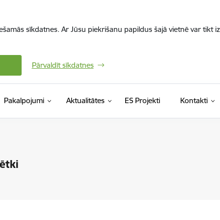
iešamās sīkdatnes. Ar Jūsu piekrišanu papildus šajā vietnē var tikt i
Pārvaldīt sīkdatnes
Pakalpojumi
Aktualitātes
ES Projekti
Kontakti
ētki