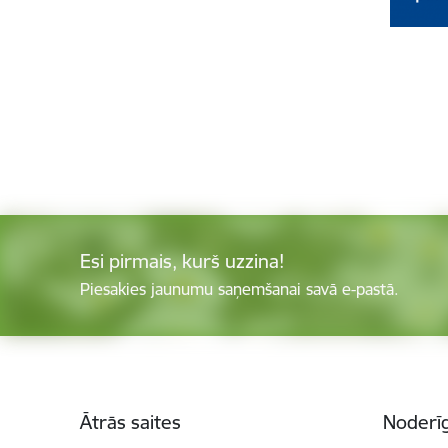
Esi pirmais, kurš uzzina!
Piesakies jaunumu saņemšanai savā e-pastā.
Kājene
Ātrās saites
Noderīg