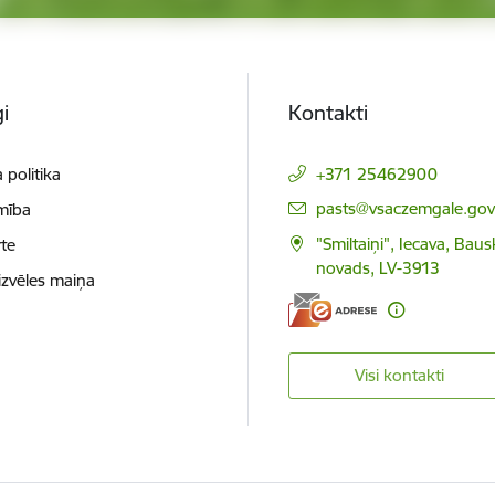
i
Kontakti
 politika
+371 25462900
E-pasts:
pasts@vsaczemgale.gov.
mība
"Smiltaiņi", Iecava, Bau
te
novads, LV-3913
izvēles maiņa
Visi kontakti