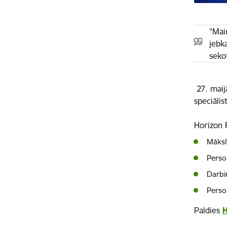
"Mai
jebka
sekot
27. maij
speciāli
Horizon 
Māksl
Perso
Darbi
Perso
Paldies
H