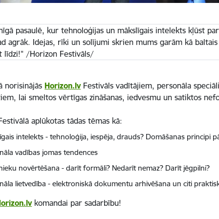
nīgā pasaulē, kur tehnoloģijas un mākslīgais intelekts kļūst par
d agrāk. Idejas, rīki un solījumi skrien mums garām kā baltais t
 līdzi!" /Horizon Festivāls/
ā norisinājās
Horizon.lv
Festivāls vadītājiem, personāla speciā
stiem, lai smeltos vērtīgas zināšanas, iedvesmu un satiktos nef
Festivālā aplūkotas tādas tēmas kā:
īgais intelekts - tehnoloģija, iespēja, drauds? Domāšanas principi 
nāla vadības jomas tendences
nieku novērtēšana - darīt formāli? Nedarīt nemaz? Darīt jēgpilni?
nāla lietvedība - elektroniskā dokumentu arhivēšana un citi praktis
orizon.lv
komandai par sadarbību!