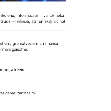
 ikdienu, informācijas ir vairāk nekā
rusis — vilinoši, ātri un skaļi aicinot
listiem, grāmatvežiem un finanšu
ormālā gaisotnē.
pārmaiņu laikiem
kas dabas izaicinājumi