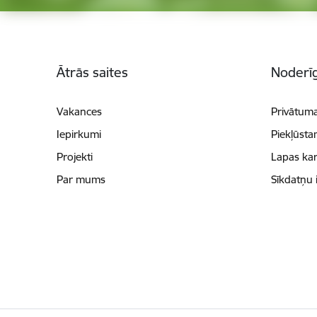
Kājene
Ātrās saites
Noderīg
Vakances
Privātuma
Iepirkumi
Piekļūsta
Projekti
Lapas kar
Par mums
Sīkdatņu 