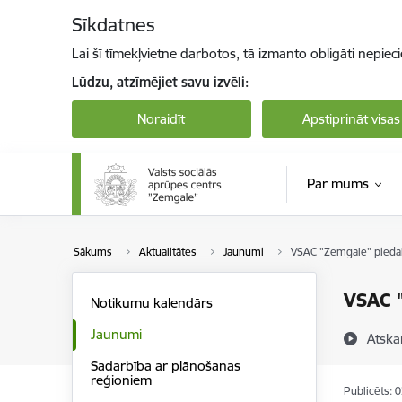
Pāriet uz lapas saturu
Sīkdatnes
Lai šī tīmekļvietne darbotos, tā izmanto obligāti nepiec
Lūdzu, atzīmējiet savu izvēli:
Noraidīt
Apstiprināt visas
Par mums
Sākums
Aktualitātes
Jaunumi
VSAC "Zemgale" piedal
VSAC "
Notikumu kalendārs
Jaunumi
Atska
Sadarbība ar plānošanas
reģioniem
Publicēts: 