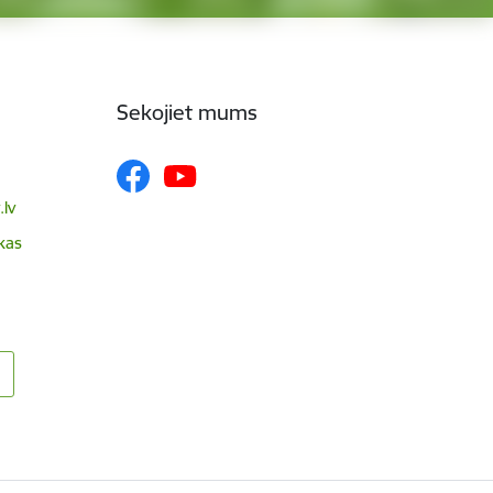
Sekojiet mums
lv
skas