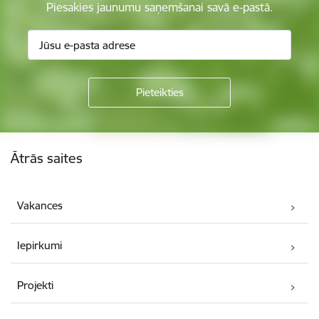
Piesakies jaunumu saņemšanai savā e-pastā.
Kājene
Ātrās saites
Vakances
Iepirkumi
Projekti