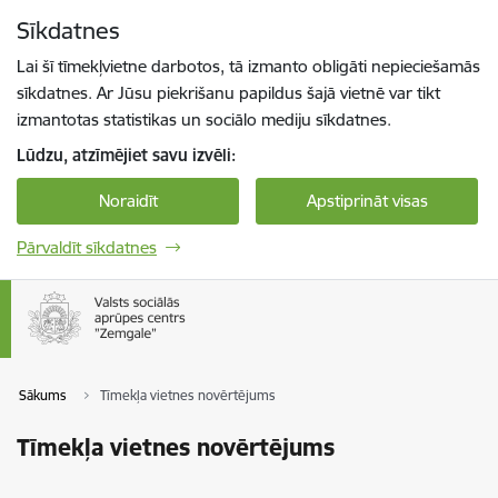
Pāriet uz lapas saturu
Sīkdatnes
Spied
lai meklētu
Enter
Lai šī tīmekļvietne darbotos, tā izmanto obligāti nepieciešamās
sīkdatnes. Ar Jūsu piekrišanu papildus šajā vietnē var tikt
izmantotas statistikas un sociālo mediju sīkdatnes.
Lūdzu, atzīmējiet savu izvēli:
Noraidīt
Apstiprināt visas
Pārvaldīt sīkdatnes
Sākums
Tīmekļa vietnes novērtējums
Tīmekļa vietnes novērtējums