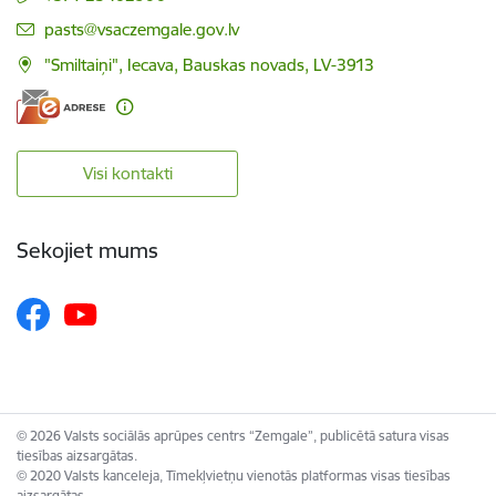
E-pasts:
pasts@vsaczemgale.gov.lv
"Smiltaiņi", Iecava, Bauskas novads, LV-3913
Visi kontakti
Sekojiet mums
© 2026 Valsts sociālās aprūpes centrs “Zemgale”, publicētā satura visas
tiesības aizsargātas.
© 2020 Valsts kanceleja, Tīmekļvietņu vienotās platformas visas tiesības
aizsargātas.