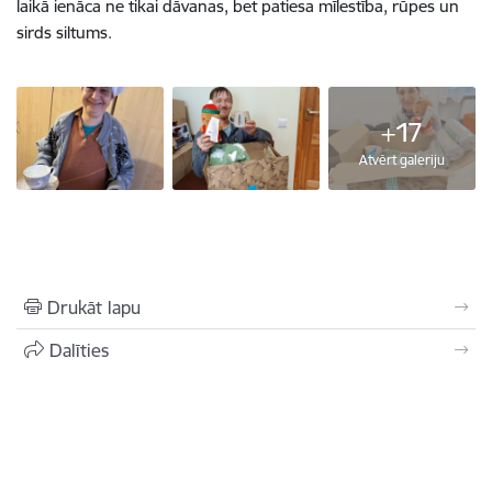
laikā ienāca ne tikai dāvanas, bet patiesa mīlestība, rūpes un
sirds siltums.
+17
Atvērt galeriju
Drukāt lapu
Dalīties