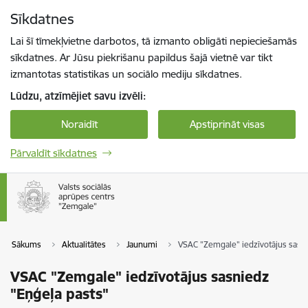
Pāriet uz lapas saturu
Sīkdatnes
Spied
lai meklētu
Enter
Lai šī tīmekļvietne darbotos, tā izmanto obligāti nepieciešamās
sīkdatnes. Ar Jūsu piekrišanu papildus šajā vietnē var tikt
izmantotas statistikas un sociālo mediju sīkdatnes.
Lūdzu, atzīmējiet savu izvēli:
Noraidīt
Apstiprināt visas
Pārvaldīt sīkdatnes
Sākums
Aktualitātes
Jaunumi
VSAC "Zemgale" iedzīvotājus sasni
VSAC "Zemgale" iedzīvotājus sasniedz
"Eņģeļa pasts"