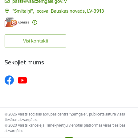
E-pasts:
pasts@vsaczemgale.gov.lv
"Smiltaiņi", Iecava, Bauskas novads, LV-3913
Visi kontakti
Sekojiet mums
© 2026 Valsts sociālās aprūpes centrs “Zemgale”, publicētā satura visas
tiesības aizsargātas.
© 2020 Valsts kanceleja, Tīmekļvietņu vienotās platformas visas tiesības
aizsargātas.