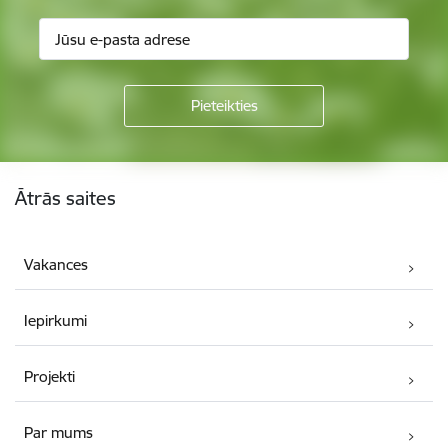
Kājene
Ātrās saites
Vakances
Iepirkumi
Projekti
Par mums