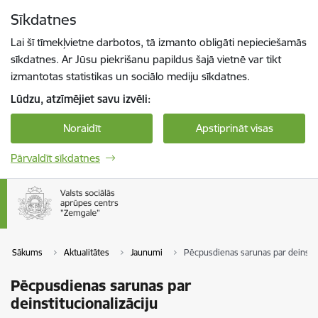
Pāriet uz lapas saturu
Sīkdatnes
Spied
lai meklētu
Enter
Lai šī tīmekļvietne darbotos, tā izmanto obligāti nepieciešamās
sīkdatnes. Ar Jūsu piekrišanu papildus šajā vietnē var tikt
izmantotas statistikas un sociālo mediju sīkdatnes.
Lūdzu, atzīmējiet savu izvēli:
Noraidīt
Apstiprināt visas
Pārvaldīt sīkdatnes
Sākums
Aktualitātes
Jaunumi
Pēcpusdienas sarunas par deinstitu
Pēcpusdienas sarunas par
deinstitucionalizāciju