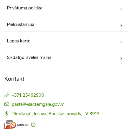
Privātuma politika
Piekļūstamība
Lapas karte
Sīkdatņu izvēles maiņa
Kontakti
+371 25462900
E-pasts:
pasts@vsaczemgale.gov.lv
"Smiltaiņi", Iecava, Bauskas novads, LV-3913