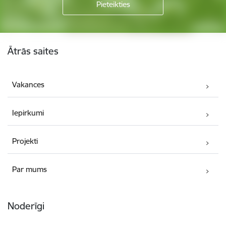
Kājene
Ātrās saites
Vakances
Iepirkumi
Projekti
Par mums
Noderīgi