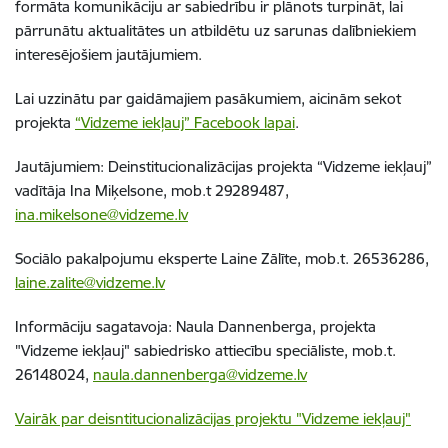
formāta komunikāciju ar sabiedrību ir plānots turpināt, lai
pārrunātu aktualitātes un atbildētu uz sarunas dalībniekiem
interesējošiem jautājumiem.
Lai uzzinātu par gaidāmajiem pasākumiem, aicinām sekot
projekta
“Vidzeme iekļauj” Facebook lapai
.
Jautājumiem: Deinstitucionalizācijas projekta “Vidzeme iekļauj”
vadītāja Ina Miķelsone, mob.t 29289487,
ina.mikelsone@vidzeme.lv
Sociālo pakalpojumu eksperte Laine Zālīte, mob.t. 26536286,
laine.zalite@vidzeme.lv
Informāciju sagatavoja: Naula Dannenberga, projekta
"Vidzeme iekļauj" sabiedrisko attiecību speciāliste, mob.t.
26148024,
naula.dannenberga@vidzeme.lv
Vairāk par deisntitucionalizācijas projektu "Vidzeme iekļauj"