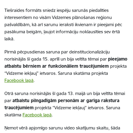
Tiešraides formāts sniedz iespēju sarunās piedalīties
interesentiem no visām Vidzemes plānošanas reģionu
pašvaldībām, kā arī sarunu ieraksti ikvienam ir pieejami pēc
pasākuma beigām, ļaujot informāciju noklausīties sev ērtā
laikā.
Pirmā pēcpusdienas saruna par deinstitucionalizāciju
norisinājās šī gada 15. aprīlī un bija veltīta tēmai par
pieejamo
atbalstu bērniem ar funkcionāliem traucējumiem
projekta
“Vidzeme iekļauj” ietvaros. Saruna skatāma projekta
Facebook lapā
.
Otrā saruna norisinājās šī gada 13. maijā un bija veltīta tēmai
par
atbalstu pilngadīgām personām ar garīga rakstura
traucējumiem
projekta “Vidzeme iekļauj” ietvaros. Saruna
skatāma
Facebook lapā
.
Ņemot vērā apjomīgo sarunu video skatījumu skaitu, šāda