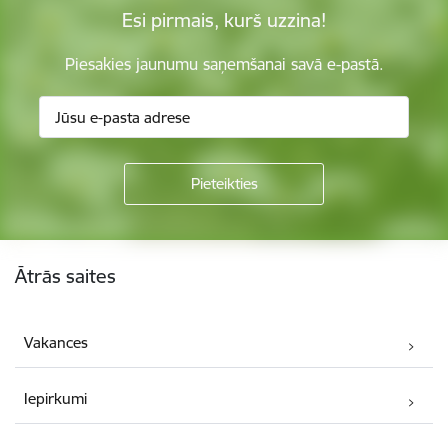
Esi pirmais, kurš uzzina!
Piesakies jaunumu saņemšanai savā e-pastā.
Kājene
Ātrās saites
Vakances
Iepirkumi