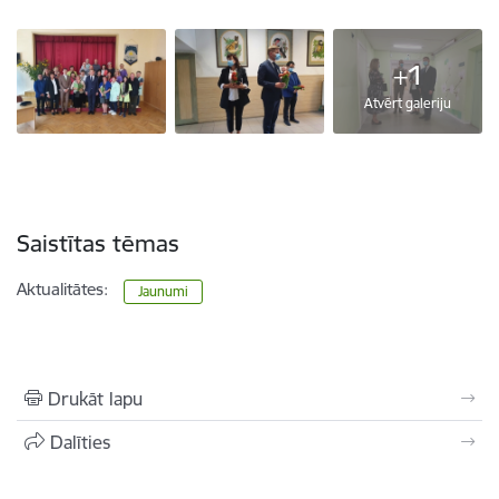
+1
Atvērt galeriju
Saistītas tēmas
Aktualitātes:
Jaunumi
Drukāt lapu
Dalīties