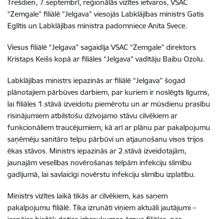
Trešdien, 7.septembrī, reģionālās vizītes ietvaros, VSAC
“Zemgale” filiālē “Jelgava” viesojās Labklājības ministrs Gatis
Eglītis un Labklājības ministra padomniece Anita Svece.
Viesus filiālē “Jelgava” sagaidīja VSAC “Zemgale” direktors
Kristaps Keišs kopā ar filiāles “Jelgava” vadītāju Baibu Ozolu.
Labklājības ministrs iepazinās ar filiālē “Jelgava” šogad
plānotajiem pārbūves darbiem, par kuriem ir noslēgts līgums,
lai filiāles 1.stāvā izveidotu piemērotu un ar mūsdienu prasību
risinājumiem atbilstošu dzīvojamo stāvu cilvēkiem ar
funkcionāliem traucējumiem, kā arī ar plānu par pakalpojumu
saņēmēju sanitāro telpu pārbūvi un atjaunošanu visos trijos
ēkas stāvos. Ministrs iepazinās ar 2.stāvā izveidotajām,
jaunajām veselības novērošanas telpām infekciju slimību
gadījumā, lai savlaicīgi novērstu infekciju slimību izplatību.
Ministrs vizītes laikā tikās ar cilvēkiem, kas saņem
pakalpojumu filiālē. Tika izrunāti viņiem aktuāli jautājumi –