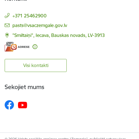
+371 25462900
E-pasts:
pasts@vsaczemgale.gov.lv
"Smiltaiņi", Iecava, Bauskas novads, LV-3913
Visi kontakti
Sekojiet mums