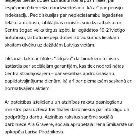
iespējas biežāk doties izbraukumos ārpus filiāles, par
iespējamo ēdienreižu daudzveidošanu, kā arī par pensiju
indeksāciju. Pēc diskusijas par nepieciešamību iegādāties
lielāku autobusu, labklājības ministrs sniedza atbalstu un
Centrs šogad veiks tirgus izpēti, lai iegādātos 19-21vietīgo
autobusu, lai būtu iespēja doties izbraukumos lielākam
skaitam cilvēku uz dažādām Latvijas vietām.
Tikšanās laikā ar filiāles “Jelgava” darbiniekiem ministrs
izstāstīja par sociālajām garantijām, kas tiek nodrošinātas
Centrā strādājošajiem – par veselības apdrošināšanu,
papildatvaļinājuma dienām, kā arī par piemaksām saskaņā ar
normatīvajiem aktiem.
Ar pateicības izteikšanu un atzinības rakstu pasniegšanu
ministrs īpaši uzteica trīs filiāles darbiniekus par atbildīgu un
godprātīgu darbu. Atzinības rakstus saņēma sociālā
darbiniece Alla Grāvere, sociālā aprūpētāja Irēna Smikarste un
apkopēja Larisa Pirožņikova.