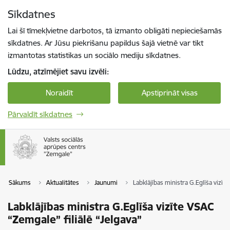
Pāriet uz lapas saturu
Sīkdatnes
Spied
lai meklētu
Enter
Lai šī tīmekļvietne darbotos, tā izmanto obligāti nepieciešamās
sīkdatnes. Ar Jūsu piekrišanu papildus šajā vietnē var tikt
izmantotas statistikas un sociālo mediju sīkdatnes.
Lūdzu, atzīmējiet savu izvēli:
Noraidīt
Apstiprināt visas
Pārvaldīt sīkdatnes
Sākums
Aktualitātes
Jaunumi
Labklājības ministra G.Eglīša vizīt
Labklājības ministra G.Eglīša vizīte VSAC
“Zemgale” filiālē “Jelgava”