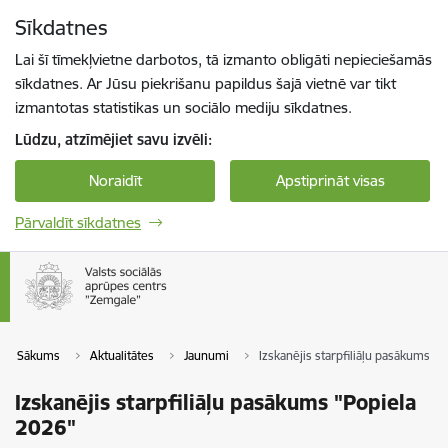
Pāriet uz lapas saturu
Sīkdatnes
Spied
lai meklētu
Enter
Lai šī tīmekļvietne darbotos, tā izmanto obligāti nepieciešamās
sīkdatnes. Ar Jūsu piekrišanu papildus šajā vietnē var tikt
izmantotas statistikas un sociālo mediju sīkdatnes.
Lūdzu, atzīmējiet savu izvēli:
Noraidīt
Apstiprināt visas
Pārvaldīt sīkdatnes
Sākums
Aktualitātes
Jaunumi
Izskanējis starpfiliāļu pasākums "
Izskanējis starpfiliāļu pasākums "Popiela
2026"