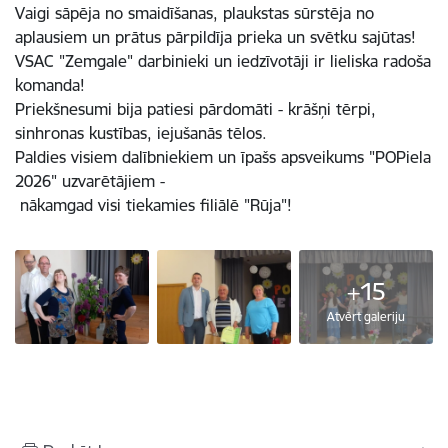
Vaigi sāpēja no smaidīšanas, plaukstas sūrstēja no
aplausiem un prātus pārpildīja prieka un svētku sajūtas!
VSAC "Zemgale" darbinieki un iedzīvotāji ir lieliska radoša
komanda!
Priekšnesumi bija patiesi pārdomāti - krāšņi tērpi,
sinhronas kustības, iejušanās tēlos.
Paldies visiem dalībniekiem un īpašs apsveikums "POPiela
2026" uzvarētājiem -
nākamgad visi tiekamies filiālē "Rūja"!
+15
Atvērt galeriju