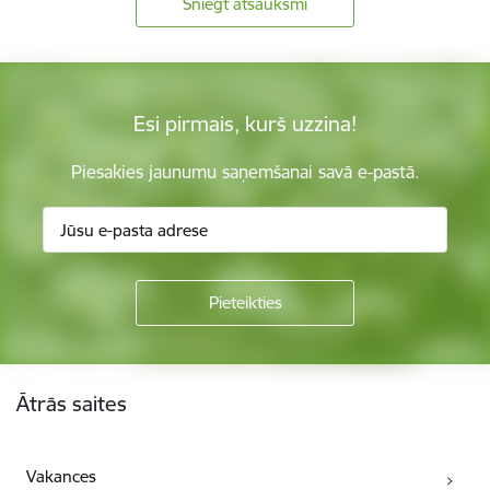
Sniegt atsauksmi
Esi pirmais, kurš uzzina!
Piesakies jaunumu saņemšanai savā e-pastā.
Kājene
Ātrās saites
Vakances