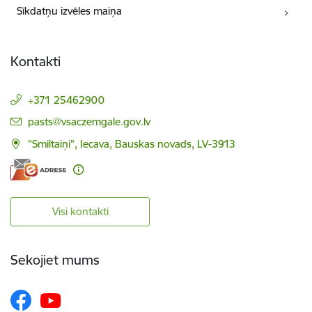
Sīkdatņu izvēles maiņa
Kontakti
+371 25462900
E-pasts:
pasts@vsaczemgale.gov.lv
"Smiltaiņi", Iecava, Bauskas novads, LV-3913
Visi kontakti
Sekojiet mums