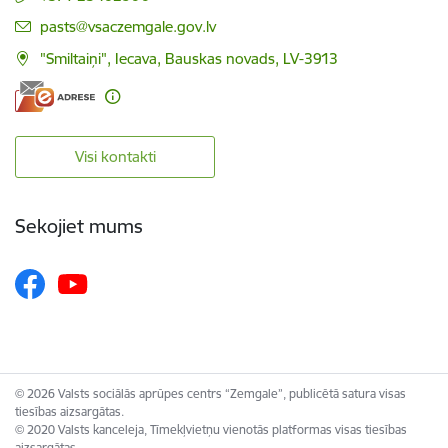
E-pasts:
pasts@vsaczemgale.gov.lv
"Smiltaiņi", Iecava, Bauskas novads, LV-3913
Visi kontakti
Sekojiet mums
© 2026 Valsts sociālās aprūpes centrs “Zemgale”, publicētā satura visas
tiesības aizsargātas.
© 2020 Valsts kanceleja, Tīmekļvietņu vienotās platformas visas tiesības
aizsargātas.