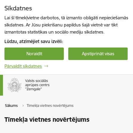
Pāriet uz lapas saturu
Sīkdatnes
Spied
lai meklētu
Enter
Lai šī tīmekļvietne darbotos, tā izmanto obligāti nepieciešamās
sīkdatnes. Ar Jūsu piekrišanu papildus šajā vietnē var tikt
izmantotas statistikas un sociālo mediju sīkdatnes.
Lūdzu, atzīmējiet savu izvēli:
Noraidīt
Apstiprināt visas
Pārvaldīt sīkdatnes
Sākums
Tīmekļa vietnes novērtējums
Tīmekļa vietnes novērtējums