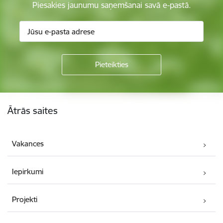
Piesakies jaunumu saņemšanai savā e-pastā.
Kājene
Ātrās saites
Vakances
Iepirkumi
Projekti