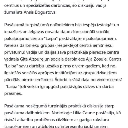
centrus un specializētās darbnīcas, šo diskusiju vadīja
žurnālists Ansis Bogustovs.
Pasākumā turpinājumā dalībniekiem bija iespēja izstaigāt un
iepazīties ar Jelgavas novada daudzfunkcionālā sociālo
pakalpojumu centra “Laipa” piedāvātajiem pakalpojumiem.
Nelielās dalībnieku grupas (respektējot centra iemītnieku
privātumu) vadīja un dalījās savā praktiskajā pieredzē centra
vadītāja Gita Aizpure un sociālā darbiniece Aija Zosule. Centrs
“Laipa” savu darbību uzsāka pirms diviem gadiem, kad no
ilgstošās sociālās aprūpes institūcijām uz grupu dzīvokļiem
pārcēlās pirmie iemītnieki. Šobrīd lielākā daļa no viņiem centrā
“Laipa” ļoti veiksmīgi apgūst patstāvīgās dzīves un darba
prasmes.
Pasākuma noslēgumā turpinājās praktiskā diskusija starp
pasākuma dalībniekiem. Narkoloģe Lilita Caune pastāstīja, kā
risināt atkarību problēmas cilvēkiem ar garīga rakstura
traucējumiem un atbildēja uz interesentu jautājumiem.