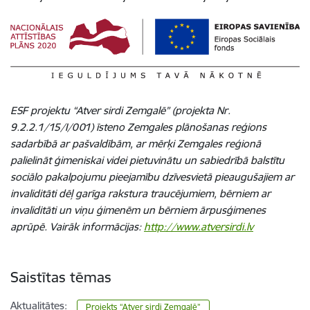
ESF projektu “Atver sirdi Zemgalē” (projekta Nr.
9.2.2.1/15/I/001) īsteno Zemgales plānošanas reģions
sadarbībā ar pašvaldībām, ar mērķi Zemgales reģionā
palielināt ģimeniskai videi pietuvinātu un sabiedrībā balstītu
sociālo pakalpojumu pieejamību dzīvesvietā pieaugušajiem ar
invaliditāti dēļ garīga rakstura traucējumiem, bērniem ar
invaliditāti un viņu ģimenēm un bērniem ārpusģimenes
aprūpē. Vairāk informācijas:
http://www.atversirdi.lv
Saistītas tēmas
Aktualitātes:
Projekts “Atver sirdi Zemgalē”