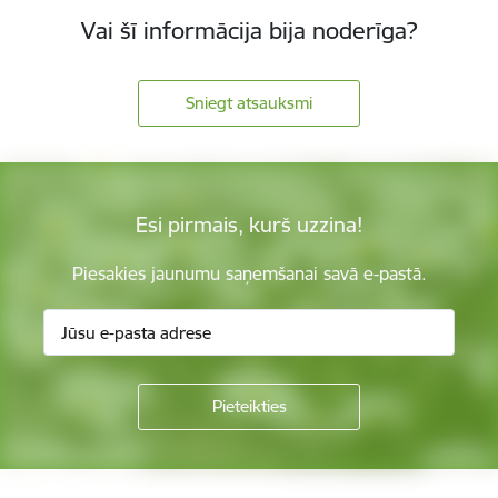
Vai šī informācija bija noderīga?
Sniegt atsauksmi
Esi pirmais, kurš uzzina!
Piesakies jaunumu saņemšanai savā e-pastā.
Kājene