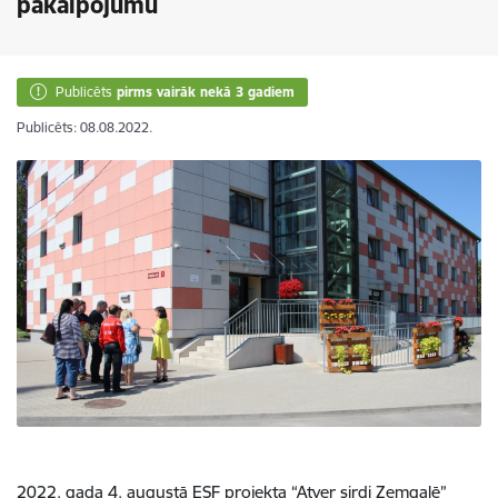
pakalpojumu
Publicēts
pirms vairāk nekā 3 gadiem
Publicēts: 08.08.2022.
2022. gada 4. augustā ESF projekta “Atver sirdi Zemgalē”