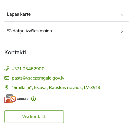
Lapas karte
Sīkdatņu izvēles maiņa
Kontakti
+371 25462900
E-pasts:
pasts@vsaczemgale.gov.lv
"Smiltaiņi", Iecava, Bauskas novads, LV-3913
Visi kontakti