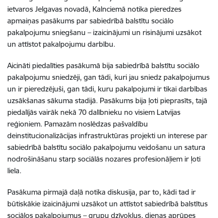
ietvaros Jelgavas novadā, Kalnciemā notika pieredzes
apmaiņas pasākums par sabiedrībā balstītu sociālo
pakalpojumu sniegšanu – izaicinājumi un risinājumi uzsākot
un attīstot pakalpojumu darbību.
Aicināti piedalīties pasākumā bija sabiedrībā balstītu sociālo
pakalpojumu sniedzēji, gan tādi, kuri jau sniedz pakalpojumus
un ir pieredzējuši, gan tādi, kuru pakalpojumi ir tikai darbības
uzsākšanas sākuma stadijā. Pasākums bija ļoti pieprasīts, tajā
piedalījās vairāk nekā 70 dalībnieku no visiem Latvijas
reģioniem. Pamazām noslēdzas pašvaldību
deinstitucionalizācijas infrastruktūras projekti un interese par
sabiedrībā balstītu sociālo pakalpojumu veidošanu un satura
nodrošināšanu starp sociālās nozares profesionāļiem ir ļoti
liela.
Pasākuma pirmajā daļā notika diskusija, par to, kādi tad ir
būtiskākie izaicinājumi uzsākot un attīstot sabiedrībā balstītus
sociālos pakalpojumus – grupu dzīvokļus, dienas aprūpes