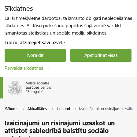
Pāriet uz lapas saturu
Sīkdatnes
Spied
lai meklētu
Enter
Lai šī tīmekļvietne darbotos, tā izmanto obligāti nepieciešamās
sīkdatnes. Ar Jūsu piekrišanu papildus šajā vietnē var tikt
izmantotas statistikas un sociālo mediju sīkdatnes.
Lūdzu, atzīmējiet savu izvēli:
Noraidīt
Apstiprināt visas
Pārvaldīt sīkdatnes
Sākums
Aktualitātes
Jaunumi
Izaicinājumi un risinājumi uzsākot 
Izaicinājumi un risinājumi uzsākot un
attīstot sabiedrībā balstītu sociālo