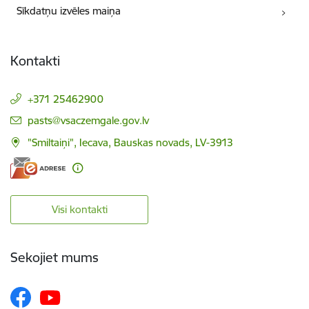
Sīkdatņu izvēles maiņa
Kontakti
+371 25462900
E-pasts:
pasts@vsaczemgale.gov.lv
"Smiltaiņi", Iecava, Bauskas novads, LV-3913
Visi kontakti
Sekojiet mums