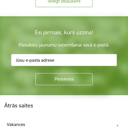
Sniegt atsauksmi
Esi pirmais, kurš uzzina!
Piesakies jaunumu saņemšanai savā e-pastā.
Kājene
Ātrās saites
Vakances