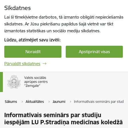
Pāriet uz lapas saturu
Sīkdatnes
Spied
lai meklētu
Enter
Lai šī tīmekļvietne darbotos, tā izmanto obligāti nepieciešamās
sīkdatnes. Ar Jūsu piekrišanu papildus šajā vietnē var tikt
izmantotas statistikas un sociālo mediju sīkdatnes.
Lūdzu, atzīmējiet savu izvēli:
Noraidīt
Apstiprināt visas
Pārvaldīt sīkdatnes
Sākums
Aktualitātes
Jaunumi
Informatīvais seminārs par studij
Informatīvais seminārs par studiju
iespējām LU P.Stradiņa medicīnas koledžā