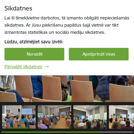
Pāriet uz lapas saturu
Sīkdatnes
1 / 5
Spied
lai meklētu
Enter
Lai šī tīmekļvietne darbotos, tā izmanto obligāti nepieciešamās
sīkdatnes. Ar Jūsu piekrišanu papildus šajā vietnē var tikt
izmantotas statistikas un sociālo mediju sīkdatnes.
Lūdzu, atzīmējiet savu izvēli:
Noraidīt
Apstiprināt visas
Pārvaldīt sīkdatnes