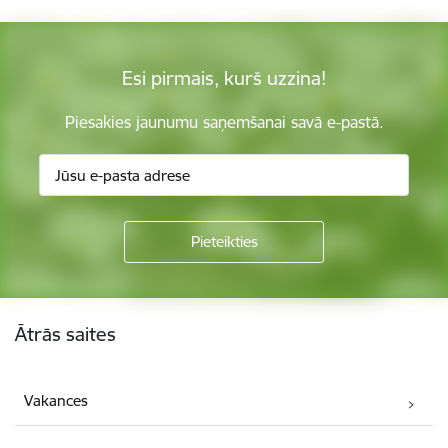
Esi pirmais, kurš uzzina!
Piesakies jaunumu saņemšanai savā e-pastā.
Kājene
Ātrās saites
Vakances