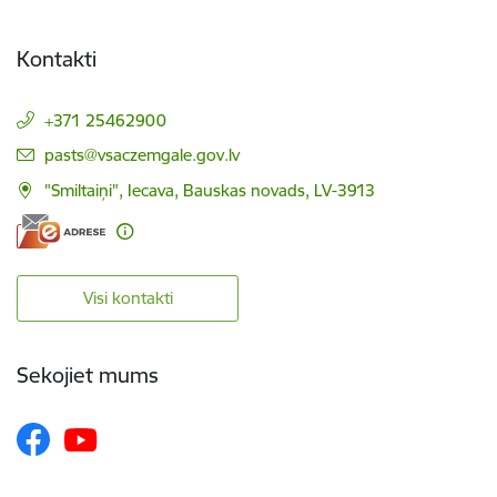
Kontakti
+371 25462900
E-pasts:
pasts@vsaczemgale.gov.lv
"Smiltaiņi", Iecava, Bauskas novads, LV-3913
Visi kontakti
Sekojiet mums