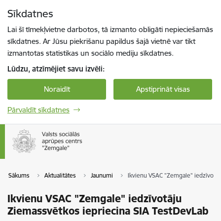
Pāriet uz lapas saturu
Sīkdatnes
Spied
lai meklētu
Enter
Lai šī tīmekļvietne darbotos, tā izmanto obligāti nepieciešamās
sīkdatnes. Ar Jūsu piekrišanu papildus šajā vietnē var tikt
izmantotas statistikas un sociālo mediju sīkdatnes.
Lūdzu, atzīmējiet savu izvēli:
Noraidīt
Apstiprināt visas
Pārvaldīt sīkdatnes
Sākums
Aktualitātes
Jaunumi
Ikvienu VSAC "Zemgale" iedzīvotāj
Ikvienu VSAC "Zemgale" iedzīvotāju
Ziemassvētkos iepriecina SIA TestDevLab