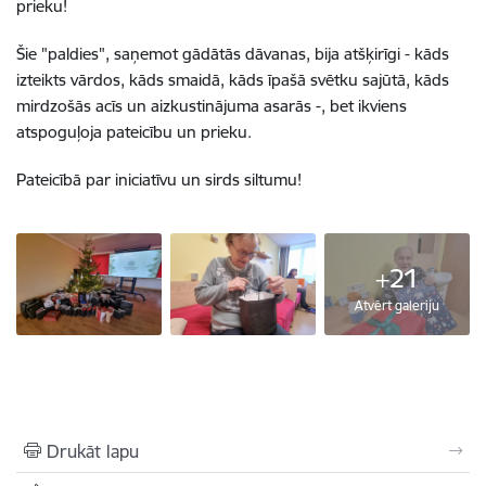
prieku!
Šie "paldies", saņemot gādātās dāvanas, bija atšķirīgi - kāds
izteikts vārdos, kāds smaidā, kāds īpašā svētku sajūtā, kāds
mirdzošās acīs un aizkustinājuma asarās -, bet ikviens
atspoguļoja pateicību un prieku.
Pateicībā par iniciatīvu un sirds siltumu!
+21
Atvērt galeriju
Drukāt lapu