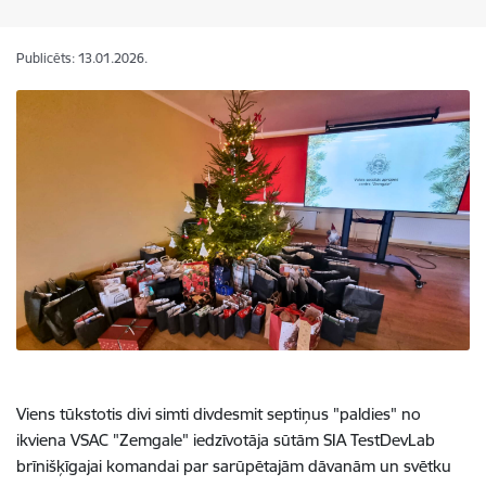
Publicēts: 13.01.2026.
Viens tūkstotis divi simti divdesmit septiņus "paldies" no
ikviena VSAC "Zemgale" iedzīvotāja sūtām SIA TestDevLab
brīnišķīgajai komandai par sarūpētajām dāvanām un svētku