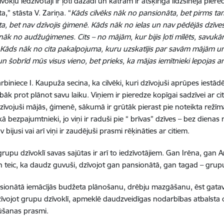
okļu iedzīvotāji ir ļoti dažādi un katram ir atšķirīga līdzšinējā piere
ta,” stāsta V. Zariņa. “
Kāds cilvēks nāk no pansionāta, bet pirms ta
a, bet nav dzīvojis ģimenē. Kāds nāk no ielas un nav pēdējās dzīves
nāk no audžuģimenes. Cits – no mājām, kur bijis ļoti mīlēts, savukā
 Kāds nāk no cita pakalpojuma, kuru uzskatījis par savām mājām un 
un šobrīd mūs visus vieno, bet prieks, ka mājas iemītnieki lepojas
rbiniece I. Kaupuža secina, ka cilvēki, kuri dzīvojuši aprūpes iestādē
bāk prot plānot savu laiku. Viņiem ir pieredze kopīgai sadzīvei ar ci
dzīvojuši mājās, ģimenē, sākumā ir grūtāk pierast pie noteikta režīm
kā bezpajumtnieki, jo viņi ir raduši pie “ brīvas” dzīves – bez diena
 bijusi vai arī viņi ir zaudējuši prasmi rēķināties ar citiem.
grupu dzīvoklī savas sajūtas ir arī to iedzīvotājiem. Gan Irēna, gan 
n teic, ka daudz guvuši, dzīvojot gan pansionātā, gan tagad – grupu
sionātā iemācījās budžeta plānošanu, drēbju mazgāšanu, ēst gat
zīvojot grupu dzīvoklī, apmeklē daudzveidīgas nodarbības atbalsta ce
ūšanas prasmi.