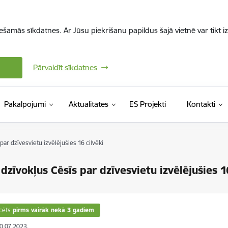
iešamās sīkdatnes. Ar Jūsu piekrišanu papildus šajā vietnē var tikt i
Pārvaldīt sīkdatnes
Pakalpojumi
Aktualitātes
ES Projekti
Kontakti
ar dzīvesvietu izvēlējušies 16 cilvēki
dzīvokļus Cēsīs par dzīvesvietu izvēlējušies 1
cēts
pirms vairāk nekā 3 gadiem
20.07.2023.