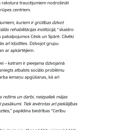
ga rakstura traucējumiem nodrošināt
aprūpes centriem.
umiem, kuriem ir grūtības dzīvot
ās rehabilitācijas institūcijā,”
skaidro
s pakalpojumos Cēsīs un Spārē. Cilvēki
 arī kļūdīties. Dzīvojot grupu
an ar apkārtējiem.
īvei – katram ir pieejama dzīvojamā
k sniegts atbalsts sociālo problēmu
u darba iemaņu apgūšanas, kā arī
s režīms un darbi, neizpaliek mājas
i pasākumi. Tiek ievērotas arī pieklājības
zties
,” papildina biedrības “Cerību