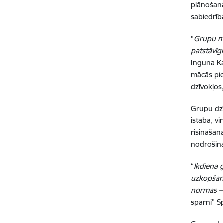
plānošana
sabiedrīb
“
Grupu mā
patstāvīgi
Inguna Ka
mācās pie
dzīvokļos
Grupu dzīv
istaba, v
risināšan
nodrošinā
“
Ikdiena 
uzkopšana
normas – 
spārni” S