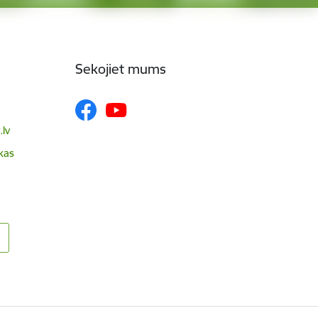
Sekojiet mums
lv
skas