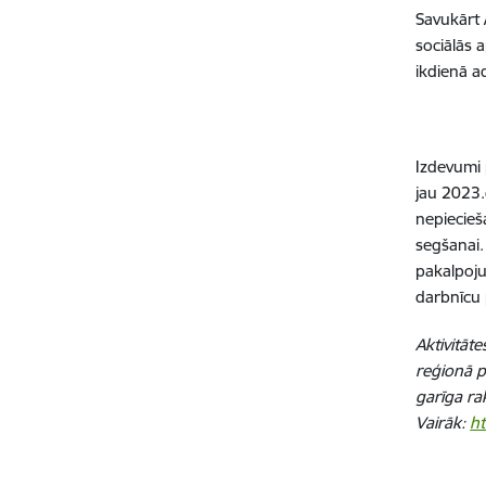
Savukārt 
sociālās 
ikdienā a
Izdevumi 
jau 2023
nepiecieš
segšanai.
pakalpoju
darbnīcu 
Aktivitāt
reģionā p
garīga ra
Vairāk:
ht