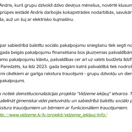
Andris, kurš grupu dzīvoklī dzīvo deviņus mēnešus, novērtē klusumu,
aprūpes iestādē Andris darbojās kokapstrādes nodarbībās, savukārt 
da, auž un šuj ar elektrisko šujmašīnu.
par sabiedrībā balstītu sociālo pakalpojumu sniegšanu tiek segti no
.gada beigās pakalpojumu finansēšana būs jāuzņemas pašvaldībām.
amo pakalpojumu klāstu, pašvaldības cer arī uz valsts budžeta lī
 Paredzēts, ka līdz 2023. gada beigām katrā pašvaldībā tiek nodrošin
mi cilvēkiem ar garīga rakstura traucējumi - g
rupu dzīvokļu un dien
pakalpojumi.
es notiek deinstitucionalizācijas projekta “Vidzeme iekļauj” ietvaros
alielināt ģimeniskai videi pietuvinātu un sabiedrībā balstītu sociāl
kstura traucējumiem un bērniem ar funkcionāliem traucējumiem.
tp://www.vidzeme.lv/lv/projekti/vidzeme_ieklauj/info/