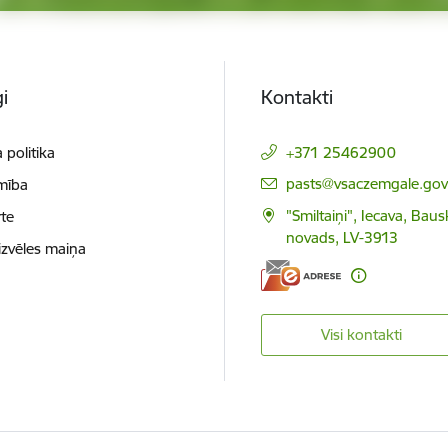
i
Kontakti
 politika
+371 25462900
E-pasts:
pasts@vsaczemgale.gov.
mība
"Smiltaiņi", Iecava, Bau
te
novads, LV-3913
izvēles maiņa
Visi kontakti