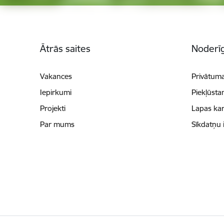
Kājene
Ātrās saites
Noderīg
Vakances
Privātuma
Iepirkumi
Piekļūsta
Projekti
Lapas kar
Par mums
Sīkdatņu 