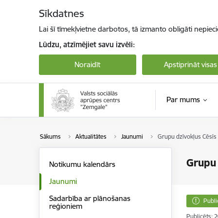
Pāriet uz lapas saturu
Sīkdatnes
Lai šī tīmekļvietne darbotos, tā izmanto obligāti nepiec
Lūdzu, atzīmējiet savu izvēli:
Noraidīt
Apstiprināt visas
Par mums
Sākums
Aktualitātes
Jaunumi
Grupu dzīvokļus Cēsīs p
Grupu 
Notikumu kalendārs
Jaunumi
Sadarbība ar plānošanas
Publi
reģioniem
Publicēts: 