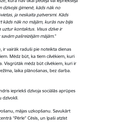
dze, kura nav tikai pēdējā vai iepriekšējā
m dzīvojis ģimenē, kāds nāk no
vietas, ja neskaita patversmi. Kāds
rt kāds nāk no mājām, kurās nav bijis
uztur kontaktus. Visus dzīve ir
 ar savām pašreizējām mājām.
”
, ir vairāk raduši pie noteikta dienas
tiem. Mēdz būt, ka tiem cilvēkiem, kuri
a. Visgrūtāk mēdz būt cilvēkiem, kuri ir
s režīma, laika plānošanas, bez darba.
Andris iepriekš dzīvoja sociālās aprūpes
 dzīvoklī.
avošanu, mājas uzkopšanu. Savukārt
ntrā “Pērle” Cēsīs, un īpaši atzīst