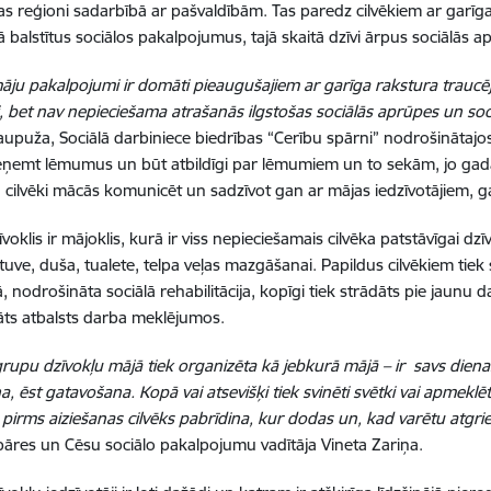
s reģioni sadarbībā ar pašvaldībām. Tas paredz cilvēkiem ar garī
ā balstītus sociālos pakalpojumus, tajā skaitā dzīvi ārpus sociālās 
ju pakalpojumi ir domāti pieaugušajiem ar garīga rakstura traucēj
, bet nav nepieciešama atrašanās ilgstošas sociālās aprūpes un sociāl
upuža, Sociālā darbiniece biedrības “Cerību spārni” nodrošinātajo
ņemt lēmumus un būt atbildīgi par lēmumiem un to sekām, jo gadās
, cilvēki mācās komunicēt un sadzīvot gan ar mājas iedzīvotājiem, g
oklis ir mājoklis, kurā ir viss nepieciešamais cilvēka patstāvīgai dz
irtuve, duša, tualete, telpa veļas mazgāšanai. Papildus cilvēkiem tie
ā, nodrošināta sociālā rehabilitācija, kopīgi tiek strādāts pie jaun
ts atbalsts darba meklējumos.
grupu dzīvokļu mājā tiek organizēta kā jebkurā mājā – ir savs diena
, ēst gatavošana. Kopā vai atsevišķi tiek svinēti svētki vai apmeklēt
pirms aiziešanas cilvēks pabrīdina, kur dodas un, kad varētu atgrie
pāres un Cēsu sociālo pakalpojumu vadītāja Vineta Zariņa.