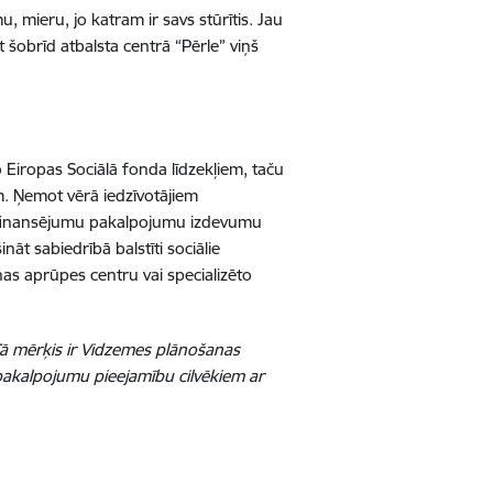
 mieru, jo katram ir savs stūrītis. Jau
šobrīd atbalsta centrā “Pērle” viņš
 Eiropas Sociālā fonda līdzekļiem, taču
 Ņemot vērā iedzīvotājiem
dzfinansējumu pakalpojumu izdevumu
āt sabiedrībā balstīti sociālie
as aprūpes centru vai specializēto
. Tā mērķis ir Vidzemes plānošanas
o pakalpojumu pieejamību cilvēkiem ar