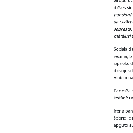
Grupu dzīv
dzīves vie
pansionāt
savukārt 
saprasts.
mētājusi 
Sociālā da
režīma, la
iepriekš 
dzīvojuši 
Viņiem nav
Par dzīvi 
iestādē u
Irēna pan
šobrīd, d
apgūto š