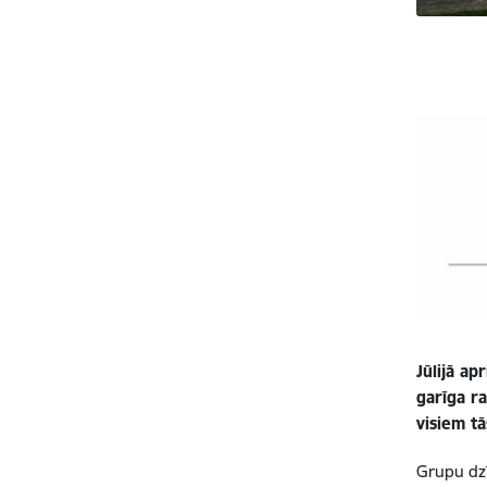
Jūlijā ap
garīga r
visiem tā
Grupu dzī