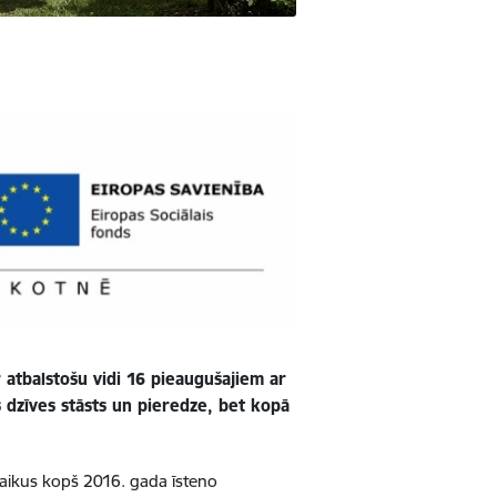
r atbalstošu vidi 16 pieaugušajiem ar
 dzīves stāsts un pieredze, bet kopā
nlaikus kopš 2016. gada īsteno