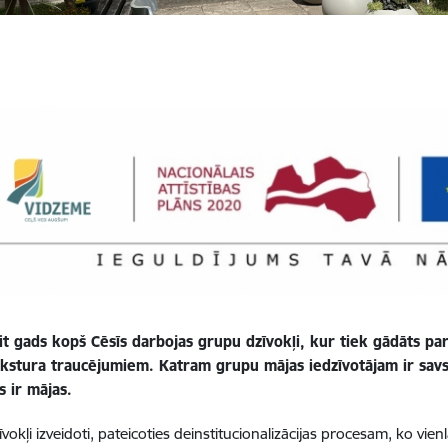
rit gads kopš Cēsīs darbojas grupu dzīvokļi, kur tiek gādāts pa
akstura traucējumiem. Katram grupu mājas iedzīvotājam ir savs
s ir mājas.
vokļi izveidoti, pateicoties deinstitucionalizācijas procesam, ko vie