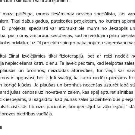
r citām slimībām vai traucējumiem.
ir maza pilsētiņa, mums tiešām nav neviena speciālista, kas va
iem. Tikai dažus gadus, pateicoties projektiem, no kuriem apjom
s DI projekts, speciālisti var atbraukt pie mums no Jēkabpils un
ā, pie mums viņi brauc sestdienās, kad arī veidojam pilnu pierakst
kolas brīvlaika, uz DI projekta sniegto pakalpojumu saņemšanu var t
tai Elīnai izvēlējāmies tikai fizioterapiju, bet ar reizi nedēļā 
pija nepieciešama katru dienu. Tā jāveic pēc tam, kad ieelpotas zāle
plaušās un bronhos, neizdodas atbrīvoties, tur viegli var sava
umus ir apguvusi, bet ir ļoti svarīgi, ka katru nedēļu pieejams fiz
 koriģē kļūdas. Ja plaušas un bronhus necenšas uzturēt labā stā
arādījušās cerības uz inovatīvām zālēm, kas spēj apturēt slimības
 cik iespējams, lai sagaidītu, kad jaunās zāles pacientiem būs pieeja
balstīs cistiskās fibrozes pacientus, kompensējot šo zāļu iegādi,” st
fibrozes biedrības vadītāja.
žu