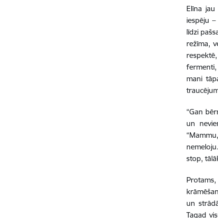
Elīna jau
iespēju –
līdzi paš
režīma, v
respektē,
fermenti,
mani tāpa
traucējumi
“Gan bērnu
un nevie
“Mammu, 
nemeloju. 
stop, tāl
Protams,
krāmēšana
un strādā
Tagad visu