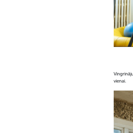
Vingrināj
vienai.