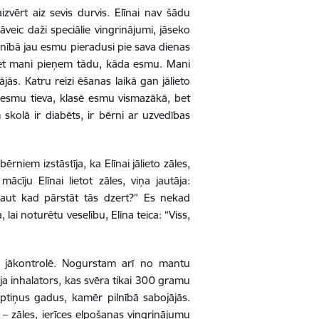
zvērt aiz sevis durvis. Elīnai nav šādu
āveic daži speciālie vingrinājumi, jāseko
stenībā jau esmu pieradusi pie sava dienas
a, bet mani pieņem tādu, kāda esmu. Mani
ās. Katru reizi ēšanas laikā gan jālieto
s esmu tieva, klasē esmu vismazākā, bet
skolā ir diabēts, ir bērni ar uzvedības
ērniem izstāstīja, ka Elīnai jālieto zāles,
īju Elīnai lietot zāles, viņa jautāja:
aut kad pārstāt tās dzert?” Es nekad
lai noturētu veselību, Elīna teica: “Viss,
n jākontrolē. Nogurstam arī no mantu
a inhalators, kas svēra tikai 300 gramu
septiņus gadus, kamēr pilnībā sabojājās.
ēl – zāles, ierīces elpošanas vingrinājumu