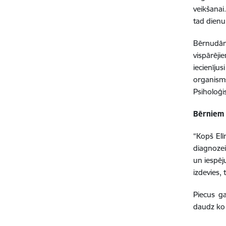
veikšanai
tad dienu
Bērnudārz
vispārējie
iecienīju
organism
Psiholoģi
Bērniem 
“Kopš Elī
diagnozei
un iespēj
izdevies,
Piecus ga
daudz ko 