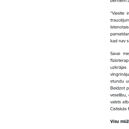
bērniem a
“Viesīte 
traucējum
īstenotai
pamatdarb
kad nav s
Savai mei
fiziotera
uzkrājas 
vingrināj
stundu un
Beidzot p
veselību,
valsts at
Cistiskās 
Visu mū