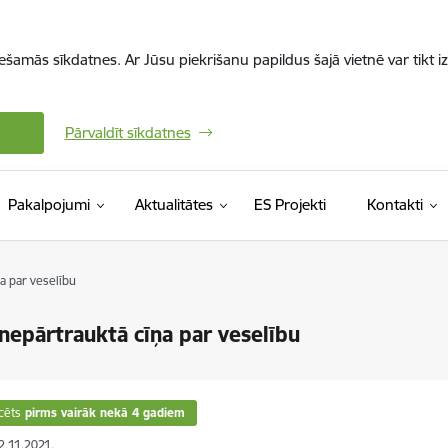
iešamās sīkdatnes. Ar Jūsu piekrišanu papildus šajā vietnē var tikt i
Pārvaldīt sīkdatnes
Pakalpojumi
Aktualitātes
ES Projekti
Kontakti
a par veselību
 nepārtrauktā cīņa par veselību
cēts
pirms vairāk nekā 4 gadiem
12.11.2021.