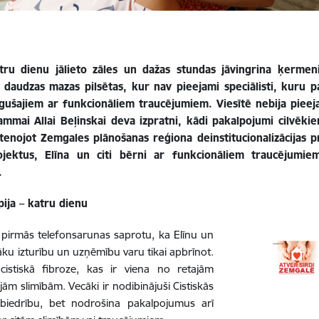
atru dienu jālieto zāles un dažas stundas jāvingrina ķermen
ir daudzas mazas pilsētas, kur nav pieejami speciālisti, kuru 
gušajiem ar funkcionāliem traucējumiem. Viesītē nebija pieeja
ammai Allai Beļinskai deva izpratni, kādi pakalpojumi cilvēkie
stenojot Zemgales plānošanas reģiona deinstitucionalizācijas p
ojektus, Elīna un citi bērni ar funkcionāliem traucējumie
.
pija – katru dienu
pirmās telefonsarunas saprotu, ka Elīnu un
āku izturību un uzņēmību varu tikai apbrīnot.
 cistiskā fibroze, kas ir viena no retajām
jām slimībām. Vecāki ir nodibinājuši Cistiskās
 biedrību, bet nodrošina pakalpojumus arī