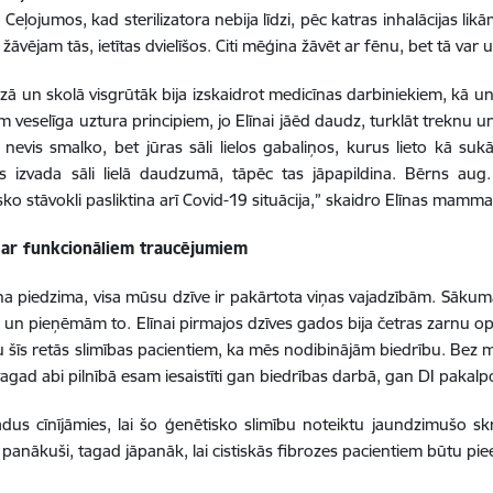
. Ceļojumos, kad sterilizatora nebija līdzi, pēc katras inhalācijas l
 žāvējam tās, ietītas dvielīšos. Citi mēģina žāvēt ar fēnu, bet tā v
ā un skolā visgrūtāk bija izskaidrot medicīnas darbiniekiem, kā un 
m veselīga uztura principiem, jo Elīnai jāēd daudz, turklāt treknu un 
si nevis smalko, bet jūras sāli lielos gabaliņos, kurus lieto kā suk
s izvada sāli lielā daudzumā, tāpēc tas jāpapildina. Bērns aug
sko stāvokli pasliktina arī Covid-19 situācija,” skaidro Elīnas mamma
ar funkcionāliem traucējumiem
na piedzima, visa mūsu dzīve ir pakārtota viņas vajadzībām. Sākumā 
 un pieņēmām to. Elīnai pirmajos dzīves gados bija četras zarnu ope
u šīs retās slimības pacientiem, ka mēs nodibinājām biedrību. Bez
 tagad abi pilnībā esam iesaistīti gan biedrības darbā, gan DI pak
dus cīnījāmies, lai šo ģenētisko slimību noteiktu jaundzimušo skr
panākuši, tagad jāpanāk, lai cistiskās fibrozes pacientiem būtu pie