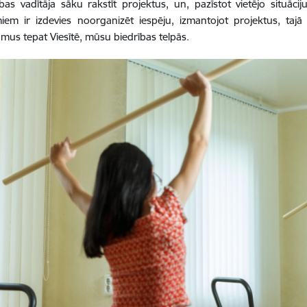
bas vadītāja sāku rakstīt projektus, un, pazīstot vietējo situā
iem ir izdevies noorganizēt iespēju, izmantojot projektus, tajā
mus tepat Viesītē, mūsu biedrības telpās.