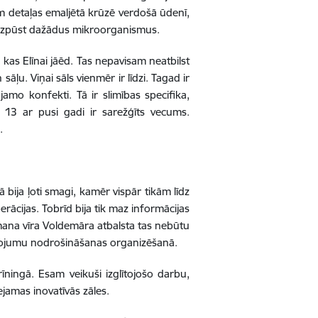
ikām detaļas emaljētā krūzē verdošā ūdenī,
ar uzpūst dažādus mikroorganismus.
kas Elīnai jāēd. Tas nepavisam neatbilst
sāļu. Viņai sāls vienmēr ir līdzi. Tagad ir
ājamo konfekti. Tā ir slimības specifika,
. 13 ar pusi gadi ir sarežģīts vecums.
.
bija ļoti smagi, kamēr vispār tikām līdz
rācijas. Tobrīd bija tik maz informācijas
 mana vīra Voldemāra atbalsta tas nebūtu
alpojumu nodrošināšanas organizēšanā.
īningā. Esam veikuši izglītojošo darbu,
ejamas inovatīvās zāles.