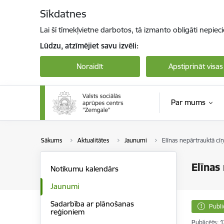
Pāriet uz lapas saturu
Sīkdatnes
Lai šī tīmekļvietne darbotos, tā izmanto obligāti nepiec
Lūdzu, atzīmējiet savu izvēli:
Noraidīt
Apstiprināt visas
Par mums
Sākums
Aktualitātes
Jaunumi
Elīnas nepārtrauktā cīņ
Elīnas
Notikumu kalendārs
Jaunumi
Sadarbība ar plānošanas
Publi
reģioniem
Publicēts: 