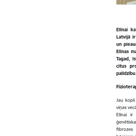
Elīnai k
Latvijā 
un pieau
Elīnas m
Tagad, ī
citus pr
palīdzību
Fiziotera
Jau kopš 
viņas vec
Elīnai ir
ģenētiska
fibrozes