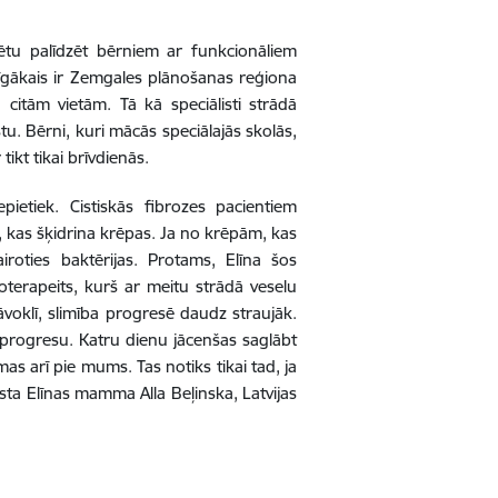
rētu palīdzēt bērniem ar funkcionāliem
īgākais ir Zemgales plānošanas reģiona
 citām vietām. Tā kā speciālisti strādā
u. Bērni, kuri mācās speciālajās skolās,
ikt tikai brīvdienās.
nepietiek. Cistiskās fibrozes pacientiem
s, kas šķidrina krēpas. Ja no krēpām, kas
iroties baktērijas. Protams, Elīna šos
ioterapeits, kurš ar meitu strādā veselu
voklī, slimība progresē daudz straujāk.
 progresu. Katru dienu jācenšas saglābt
mas arī pie mums. Tas notiks tikai tad, ja
āsta Elīnas mamma Alla Beļinska, Latvijas