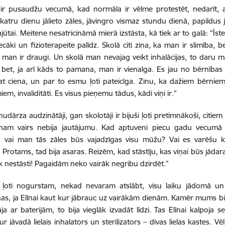
 ir pusaudžu vecumā, kad normāla ir vēlme protestēt, nedarīt, ai
 katru dienu jālieto zāles, jāvingro vismaz stundu dienā, papildus j
sajūtai. Meitene nesatricināmā mierā izstāsta, kā tiek ar to galā: “Ī
ecāki un fizioterapeite palīdz. Skolā citi zina, ka man ir slimīb
 man ir draugi. Un skolā man nevajag veikt inhalācijas, to daru māj
 bet, ja arī kāds to pamana, man ir vienalga. Es jau no bērnība
t ciena, un par to esmu ļoti pateicīga. Zinu, ka dažiem bērniem 
em, invaliditāti. Es visus pieņemu tādus, kādi viņi ir.”
dārza audzinātāji, gan skolotāji ir bijuši ļoti pretimnākoši, citiem b
nam vairs nebija jautājumu. Kad aptuveni piecu gadu vecumā māc
vai man tās zāles būs vajadzīgas visu mūžu? Vai es varēšu k
Protams, tad bija asaras. Reizēm, kad stāstīju, kas viņai būs jādara, 
āk nestāsti! Pagaidām neko vairāk negribu dzirdēt.”
 ļoti nogurstam, nekad nevaram atslābt, visu laiku jādomā u
s, ja Elīnai kaut kur jābrauc uz vairākām dienām. Kamēr mums bij
ja ar baterijām, to bija vieglāk izvadāt līdzi. Tas Elīnai kalpoja 
r jāvadā lielais inhalators un sterilizators – divas lielas kastes. V