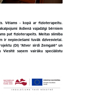
is. Vēlams – kopā ar fizioterapeitu.
pakalpojumi ikdienā vajadzīgi bērniem
ms pat fizioterapeits. Meitas slimība
m ir nepieciešami tuvāk dzīvesvietai.
rojektu (DI) “Atver sirdi Zemgalē” un
m Viesītē saņem vairāku speciālistu