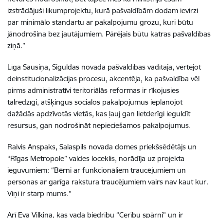
izstrādājuši likumprojektu, kurā pašvaldībām dodam ievirzi
par minimālo standartu ar pakalpojumu grozu, kuri būtu
jānodrošina bez jautājumiem. Pārējais būtu katras pašvaldības
ziņā.”
Līga Sausiņa,
Siguldas novada pašvaldības vadītāj
a,
vērtējot
deinstitucionalizācijas
procesu, akcentēja, ka pašvaldība vēl
pirms administratīvi teritoriālās reformas ir rīkojusies
tālredzīgi, atšķirīgus sociālos pakalpojumus ieplānojot
dažādās apdzīvotās vietās, kas ļauj gan lietderīgi ieguldīt
resursus, gan nodrošināt nepieciešamos pakalpojumus.
Raivis Anspaks, Salaspils novada domes priekšsēdētājs un
“Rīgas Metropole” valdes loceklis, norādīja uz projekta
ieguvumiem: “
Bērni ar funkcionāliem traucējumiem un
personas ar garīga rakstura traucējumiem vairs nav kaut kur.
Viņi ir starp mums.”
Arī Eva Viļķina, kas vada biedrību “Cerību spārni” un ir