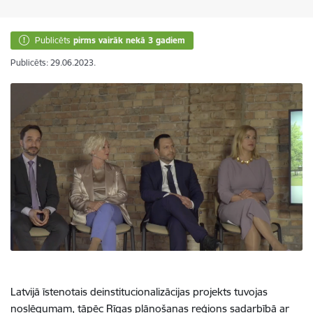
Publicēts
pirms vairāk nekā 3 gadiem
Publicēts: 29.06.2023.
Latvijā īstenotais deinstitucionalizācijas projekts tuvojas
noslēgumam, tāpēc Rīgas plānošanas reģions sadarbībā ar