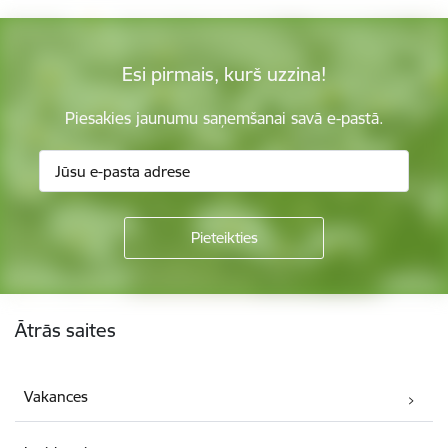
Esi pirmais, kurš uzzina!
Piesakies jaunumu saņemšanai savā e-pastā.
Kājene
Ātrās saites
Vakances