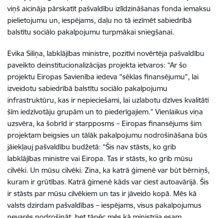
viņš aicināja pārskatīt pašvaldību izlīdzināšanas fonda iemaksu
pielietojumu un, iespējams, daļu no tā iezīmēt sabiedrībā
balstītu sociālo pakalpojumu turpmākai sniegšanai.
Evika Siliņa, labklājības ministre, pozitīvi novērtēja pašvaldību
paveikto deinstitucionalizācijas projekta ietvaros: “Ar šo
projektu
Eiropas Savienība iedeva "sēklas finansējumu", lai
izveidotu
sabiedrībā balstītu sociālo pakalpojumu
infrastruktūru, kas ir nepieciešami
, lai uzlabotu dzīves kvalitāti
šīm iedzīvotāju grupām un to piederīgajiem.” Vienlaikus viņa
uzsvēra, ka šobrīd ir starpposms – Eiropas finansējums šim
projektam beigsies un tālāk pakalpojumu nodrošināšana būs
jāiekļauj pašvaldību budžetā: “Šis nav stāsts, ko grib
labklājības ministre vai Eiropa. Tas ir stāsts, ko grib mūsu
cilvēki. Un mūsu cilvēki. Zina, ka katrā ģimenē var būt bērniņš,
kuram ir grūtības. Katrā ģimenē kāds var ciest autoavārijā. Šis
ir stāsts par mūsu cilvēkiem un tas ir jāveido kopā. Mēs kā
valsts dzirdam pašvaldības – iespējams, visus pakalpojumus
nevarēs nodrošināt, bet tāpēc mēs kā ministrija esam