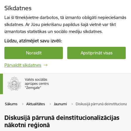
Pāriet uz lapas saturu
Sīkdatnes
Spied
lai meklētu
Enter
Lai šī tīmekļvietne darbotos, tā izmanto obligāti nepieciešamās
sīkdatnes. Ar Jūsu piekrišanu papildus šajā vietnē var tikt
izmantotas statistikas un sociālo mediju sīkdatnes.
Lūdzu, atzīmējiet savu izvēli:
Noraidīt
Apstiprināt visas
Pārvaldīt sīkdatnes
Sākums
Aktualitātes
Jaunumi
Diskusijā pārrunā deinstitucionaliz
Diskusijā pārrunā deinstitucionalizācijas
nākotni reģionā