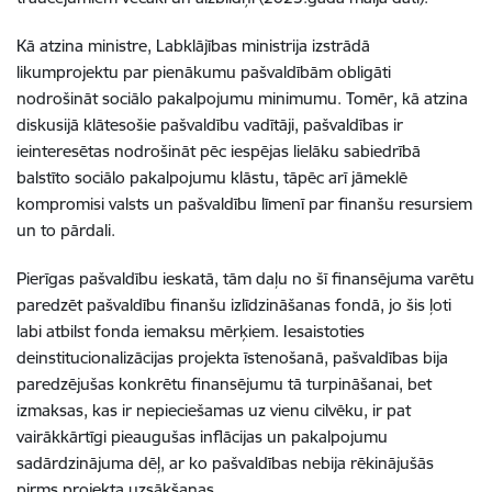
Kā atzina ministre,
Labklājības ministrija izstrādā
likumprojektu par pienākumu pašvaldībām obligāti
nodrošināt sociālo pakalpojumu minimumu
. Tomēr, kā atzina
diskusijā klātesošie pašvaldību vadītāji, pašvaldības ir
ieinteresētas nodrošināt pēc iespējas lielāku sabiedrībā
balstīto sociālo pakalpojumu klāstu, tāpēc arī jāmeklē
kompromisi valsts un pašvaldību līmenī par finanšu resursiem
un to pārdali.
Pierīgas pašvaldību ieskatā, tām
daļu no
šī finansējum
a
varētu
paredzēt
pašvaldību
finanšu izlīdzināšanas fondā
, jo šis ļoti
labi atbilst fonda iemaksu mērķiem
.
Iesaistoties
deinstitucionalizācijas
projekt
a īstenošanā
, pašvaldības bija
paredzējušas konkrētu finansējumu tā turpināšanai, bet
izmaksas, kas ir nepieciešamas uz vienu cilvēku, ir
pat
vairākkārtīgi
pieaugušas
inflācijas un pakalpojumu
sadārdzinājuma dēļ
, ar ko pašvaldības nebija rēkinājušās
pirms projekta uzsākšanas.