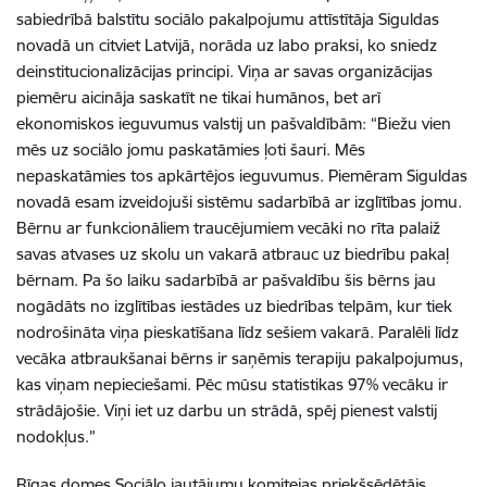
sabiedrībā balstītu sociālo pakalpojumu attīstītāja Siguldas
novadā un citviet Latvijā, norāda uz labo praksi, ko sniedz
deinstitucionalizācijas principi. Viņa ar savas organizācijas
piemēru aicināja saskatīt ne tikai humānos, bet arī
ekonomiskos ieguvumus valstij un pašvaldībām: “Biežu vien
mēs uz sociālo jomu paskatāmies ļoti šauri. Mēs
nepaskatāmies tos apkārtējos ieguvumus. Piemēram Siguldas
novadā esam izveidojuši sistēmu sadarbībā ar izglītības jomu.
Bērnu ar funkcionāliem traucējumiem vecāki no rīta palaiž
savas atvases uz skolu un vakarā atbrauc uz biedrību pakaļ
bērnam. Pa šo laiku sadarbībā ar pašvaldību šis bērns jau
nogādāts no izglītības iestādes uz biedrības telpām, kur tiek
nodrošināta viņa pieskatīšana līdz sešiem vakarā. Paralēli līdz
vecāka atbraukšanai bērns ir saņēmis terapiju pakalpojumus,
kas viņam nepieciešami. Pēc mūsu statistikas 97% vecāku ir
strādājošie. Viņi iet uz darbu un strādā, spēj pienest valstij
nodokļus.”
Rīgas domes Sociālo jautājumu komitejas priekšsēdētājs