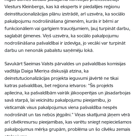
Viesturs Kleinbergs
, kas kā eksperts ir piedalījies reģionu
deinstitucionalizācijas plānu izstrādē, arī
uzsvēra, ka sociālo
pakalpojumu nodrošināšana ģimenēm, kurās ir bērni ar
funkcionāliem vai garīgiem traucējumiem, ļauj turpināt darbu,
saglabāt ģimenes. Viņš uzsvēra, ka sociālo pakalpojumu
nodrošināšana pašvaldībai ir izdevīga, jo vecāki var turpināt
darbu un nenonāk pabalstu saņēmēju lokā.
Savukārt Saeimas Valsts pārvaldes un pašvaldības komisijas
vadītāja Daiga Mieriņa diskusijā atzina, ka
deinstutucionalizācijas projekta ieguvumi jāvērtē ne tikai
katras pašvaldības, bet reģiona ietvaros: “Šis projekts
apliecina, ka pašvaldībām vairāk jākooperējas un jāsadarbojas
savā starpā, lai veicinātu pakalpojumu pieejamību, jo
visticamāk visus pakalpojumus viena pašvaldība nespēs
nodrošināt un tas nebūs jēgpilni.” Viņas skatījumā jāņem vērā
arī cilvēkresursu pieejamības, kas varētu sniegt nepieciešamos
pakalpojumus mērķa grupām, problēma un šo cilvēku zemais