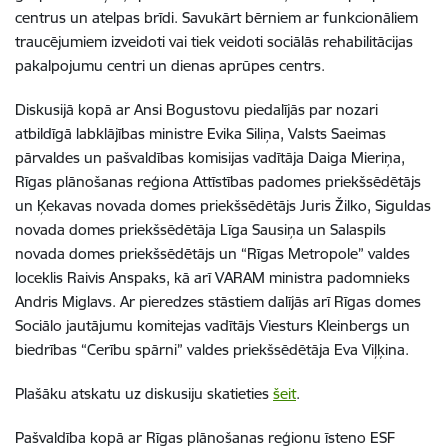
centrus un atelpas brīdi. Savukārt bērniem ar funkcionāliem
traucējumiem izveidoti vai tiek veidoti sociālās rehabilitācijas
pakalpojumu centri un dienas aprūpes centrs.
Diskusijā kopā ar Ansi Bogustovu piedalījās par nozari
atbildīgā labklājības ministre Evika Siliņa,
Valsts Saeimas
pārvaldes un pašvaldības komisijas vadītāja Daiga Mieriņa,
Rīgas plānošanas reģiona Attīstības padomes priekšsēdētājs
un Ķekavas novada domes priekšsēdētājs Juris Žilko, Siguldas
novada domes priekšsēdētāja Līga Sausiņa un Salaspils
novada domes priekšsēdētājs un “Rīgas Metropole” valdes
loceklis Raivis Anspaks, kā arī VARAM ministra padomnieks
Andris Miglavs. Ar pieredzes stāstiem dalījās arī Rīgas domes
Sociālo jautājumu komitejas vadītājs Viesturs Kleinbergs un
biedrības “Cerību spārni” valdes priekšsēdētāja Eva Viļķina.
Plašāku atskatu uz diskusiju skatieties
šeit
.
Pašvaldība kopā ar
Rīgas plānošanas reģionu īsteno ESF