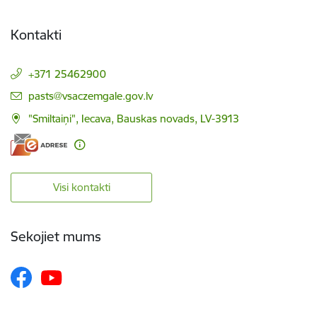
Kontakti
+371 25462900
E-pasts:
pasts@vsaczemgale.gov.lv
"Smiltaiņi", Iecava, Bauskas novads, LV-3913
Visi kontakti
Sekojiet mums