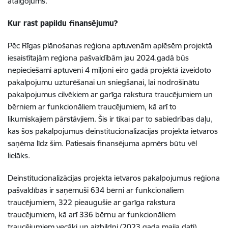
atalgojums.
Kur rast papildu finansējumu?
Pēc Rīgas plānošanas reģiona aptuvenām aplēsēm projektā
iesaistītajām reģiona pašvaldībām jau 2024.gadā būs
nepieciešami aptuveni 4 miljoni eiro gadā projektā izveidoto
pakalpojumu uzturēšanai un sniegšanai, lai nodrošinātu
pakalpojumus cilvēkiem ar garīga rakstura traucējumiem un
bērniem ar funkcionāliem traucējumiem, kā arī to
likumiskajiem pārstāvjiem. Šis ir tikai par to sabiedrības daļu,
kas šos pakalpojumus deinstitucionalizācijas projekta ietvaros
saņēma līdz šim. Patiesais finansējuma apmērs būtu vēl
lielāks.
Deinstitucionalizācijas projekta ietvaros pakalpojumus reģiona
pašvaldībās ir saņēmuši 634 bērni ar funkcionāliem
traucējumiem, 322 pieaugušie ar garīga rakstura
traucējumiem, kā arī 336 bērnu ar funkcionāliem
traucējumiem vecāki un aizbildņi (2023.gada maija dati).