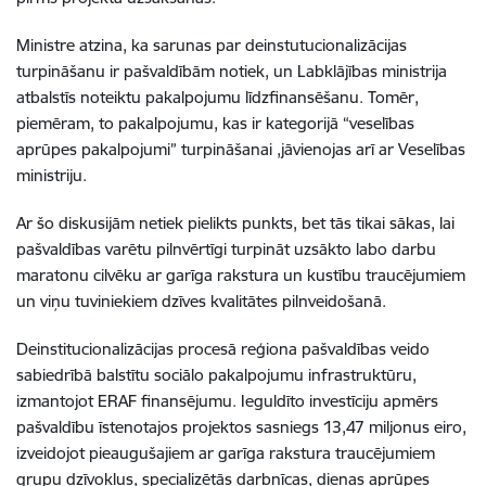
Ministre atzina, ka sarunas par
deinstutucionalizācijas
turpināšanu ir pašvaldībām notiek, un Labklājības ministrija
atbalstīs noteiktu pakalpojumu līdzfinansēšanu. Tomēr,
piemēram, to pakalpojumu, kas ir kategorijā “veselības
aprūpes pakalpojumi” turpināšanai ,jāvienojas arī ar Veselības
ministriju.
Ar šo diskusijām netiek pielikts punkts, bet tās tikai sākas, lai
pašvaldības varētu pilnvērtīgi turpināt uzsākto labo darbu
maratonu cilvēku ar garīga rakstura un kustību traucējumiem
un viņu tuviniekiem dzīves kvalitātes pilnveidošanā.
Deinstitucionalizācijas procesā
reģiona pašvaldības veido
sabiedrībā balstītu sociālo pakalpojumu infrastruktūru,
izmantojot ERAF finansējumu. Ieguldīto investīciju apmērs
pašvaldību īstenotajos projektos sasniegs 13,47 miljonus eiro,
izveidojot pieaugušajiem ar garīga rakstura traucējumiem
grupu dzīvokļus, specializētās darbnīcas, dienas aprūpes