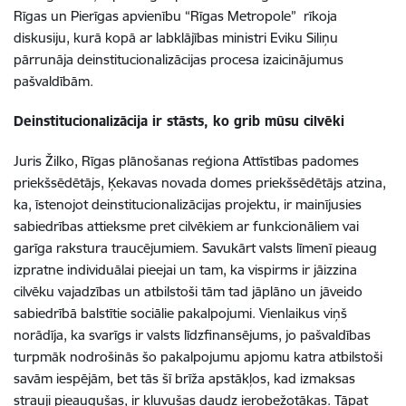
Rīgas un Pierīgas apvienību “Rīgas Metropole” rīkoja
diskusiju, kurā kopā ar labklājības ministri Eviku Siliņu
pārrunāja deinstitucionalizācijas procesa izaicinājumus
pašvaldībām.
Deinstitucionalizācija ir stāsts, ko grib mūsu cilvēki
Juris Žilko
,
Rīgas plānošanas reģiona Attīstības padomes
priekšsēdētājs, Ķekavas novada domes priekšsēdētājs
atzina,
ka, īstenojot
deinstitucionalizācijas
projektu, ir mainījusies
sabiedrības attieksme pret cilvēkiem ar funkcionāliem vai
garīga rakstura traucējumiem. Savukārt valsts
līmenī pieaug
izpratne
individuāla
i
pieeja
i
un ta
m
, ka vispirms ir jāizzina
cilvēku vajadzības un atbilstoši tām
tad jāplāno un
jāveido
sabiedrībā balstītie
sociālie pakalpojumi.
Vienlaikus viņš
norādīja, ka svarīgs ir valsts līdzfinansējums, jo pašvaldības
turpmāk nodrošinās šo pakalpojumu apjomu katra atbilstoši
savām iespējām, bet tās šī brīža apstākļos, kad izmaksas
strauji pieaugušas, ir kļuvušas daudz ierobežotākas. Tāpat