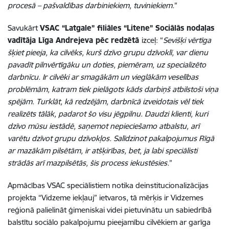
procesā – pašvaldības darbiniekiem, tuviniekiem.
”
Savukārt
VSAC “Latgale” filiāles “Litene” Sociālās nodaļas
vadītāja Līga Andrejeva pēc redzētā
izceļ: “
Sevišķi vērtīga
šķiet pieeja, ka cilvēks, kurš dzīvo grupu dzīvoklī, var dienu
pavadīt pilnvērtīgāku un doties, piemēram, uz specializēto
darbnīcu. Ir cilvēki ar smagākām un vieglākām veselības
problēmām, katram tiek pielāgots kāds darbiņš atbilstoši viņa
spējām. Turklāt, kā redzējām, darbnīcā izveidotais vēl tiek
realizēts tālāk, padarot šo visu jēgpilnu. Daudzi klienti, kuri
dzīvo mūsu iestādē, saņemot nepieciešamo atbalstu, arī
varētu dzīvot grupu dzīvokļos. Salīdzinot pakalpojumus Rīgā
ar mazākām pilsētām, ir atšķirības, bet, ja labi speciālisti
strādās arī mazpilsētās, šis process iekustēsies.
”
Apmācības VSAC speciālistiem notika deinstitucionalizācijas
projekta “Vidzeme iekļauj” ietvaros, tā mērķis ir Vidzemes
reģionā palielināt ģimeniskai videi pietuvinātu un sabiedrībā
balstītu sociālo pakalpojumu pieejamību cilvēkiem ar garīga