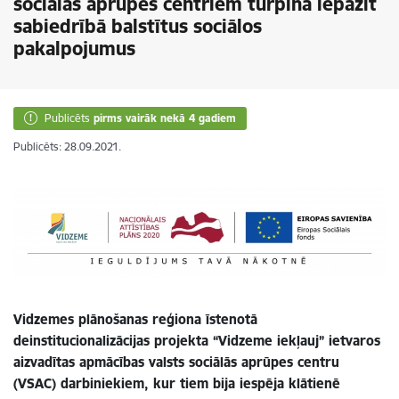
sociālās aprūpes centriem turpina iepazīt
sabiedrībā balstītus sociālos
pakalpojumus
Publicēts
pirms vairāk nekā 4 gadiem
Publicēts: 28.09.2021.
Vidzemes plānošanas reģiona īstenotā
deinstitucionalizācijas projekta “Vidzeme iekļauj” ietvaros
aizvadītas apmācības valsts sociālās aprūpes centru
(VSAC) darbiniekiem, kur tiem bija iespēja klātienē