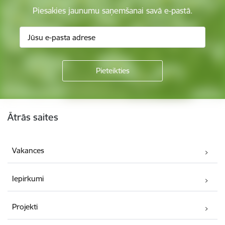
Piesakies jaunumu saņemšanai savā e-pastā.
Kājene
Ātrās saites
Vakances
Iepirkumi
Projekti