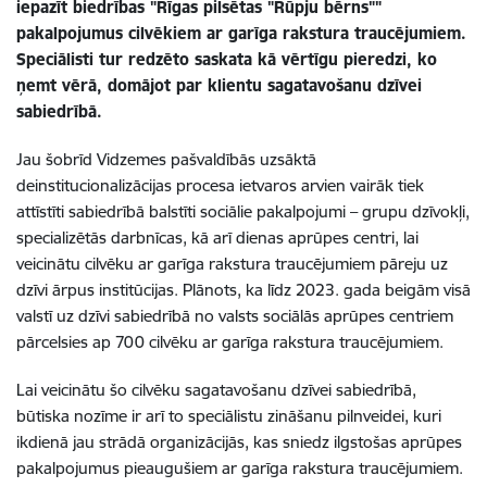
iepazīt biedrības "Rīgas pilsētas "Rūpju bērns""
pakalpojumus cilvēkiem ar garīga rakstura traucējumiem.
Speciālisti tur redzēto saskata kā vērtīgu pieredzi, ko
ņemt vērā, domājot par klientu sagatavošanu dzīvei
sabiedrībā.
Jau šobrīd Vidzemes pašvaldībās uzsāktā
deinstitucionalizācijas procesa ietvaros arvien vairāk tiek
attīstīti sabiedrībā balstīti sociālie pakalpojumi – grupu dzīvokļi,
specializētās darbnīcas, kā arī dienas aprūpes centri, lai
veicinātu cilvēku ar garīga rakstura traucējumiem pāreju uz
dzīvi ārpus institūcijas. Plānots, ka līdz 2023. gada beigām visā
valstī uz dzīvi sabiedrībā no valsts sociālās aprūpes centriem
pārcelsies ap 700 cilvēku ar garīga rakstura traucējumiem.
Lai veicinātu šo cilvēku sagatavošanu dzīvei sabiedrībā,
būtiska nozīme ir arī to speciālistu zināšanu pilnveidei, kuri
ikdienā jau strādā organizācijās, kas sniedz ilgstošas aprūpes
pakalpojumus pieaugušiem ar garīga rakstura traucējumiem.