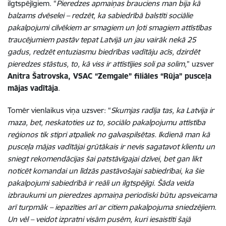
ilgtspējīgiem. “
Pieredzes apmaiņas brauciens man bija kā
balzams dvēselei – redzēt, ka sabiedrībā balstīti sociālie
pakalpojumi cilvēkiem ar smagiem un ļoti smagiem attīstības
traucējumiem pastāv tepat Latvijā un jau vairāk nekā 25
gadus, redzēt entuziasmu biedrības vadītāju acīs, dzirdēt
pieredzes stāstus, to, kā viss ir attīstījies soli pa solim,
” uzsver
Anitra Šatrovska, VSAC “Zemgale” filiāles “Rūja” pusceļa
mājas vadītāja
.
Tomēr vienlaikus viņa uzsver: “
Skumjas radīja tas, ka Latvija ir
maza, bet, neskatoties uz to, sociālo pakalpojumu attīstība
reģionos tik stipri atpaliek no galvaspilsētas. Ikdienā man kā
pusceļa mājas vadītājai grūtākais ir nevis sagatavot klientu un
sniegt rekomendācijas šai patstāvīgajai dzīvei, bet gan likt
noticēt komandai un līdzās pastāvošajai sabiedrībai, ka šie
pakalpojumi sabiedrībā ir reāli un ilgtspējīgi. Šāda veida
izbraukumi un pieredzes apmaiņa periodiski būtu apsveicama
arī turpmāk – iepazīties arī ar citiem pakalpojuma sniedzējiem.
Un vēl – veidot izpratni visām pusēm, kuri iesaistīti šajā