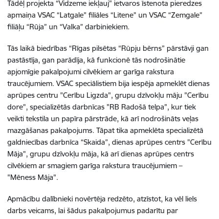
Tādēļ projekta “Vidzeme iekļauj” ietvaros īstenota pieredzes
apmaiņa VSAC “Latgale” filiāles “Litene” un VSAC “Zemgale”
filiāļu “Rūja” un “Valka” darbiniekiem.
Tās laikā biedrības “Rīgas pilsētas “Rūpju bērns” pārstāvji gan
pastāstīja, gan parādīja, kā funkcionē tās nodrošinātie
apjomīgie pakalpojumi cilvēkiem ar garīga rakstura
traucējumiem. VSAC speciālistiem bija iespēja apmeklēt dienas
aprūpes centru "Cerību Ligzda", grupu dzīvokļu māju "Cerību
dore", specializētās darbnīcas "RB Radošā telpa", kur tiek
veikti tekstila un papīra pārstrāde, kā arī nodrošināts veļas
mazgāšanas pakalpojums. Tāpat tika apmeklēta specializētā
galdniecības darbnīca “Skaida”, dienas aprūpes centrs "Cerību
Māja", grupu dzīvokļu māja, kā arī dienas aprūpes centrs
cilvēkiem ar smagiem garīga rakstura traucējumiem –
"Mēness Māja".
Apmācību dalībnieki novērtēja redzēto, atzīstot, ka vēl liels
darbs veicams, lai šādus pakalpojumus padarītu par