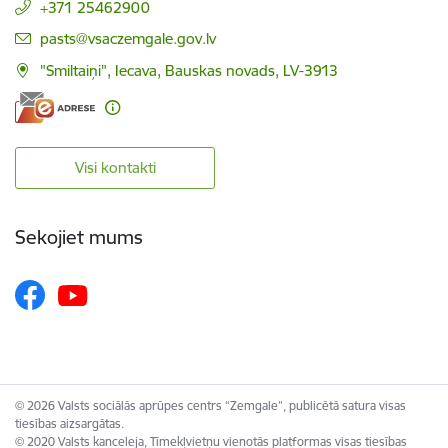
+371 25462900
E-pasts:
pasts@vsaczemgale.gov.lv
"Smiltaiņi", Iecava, Bauskas novads, LV-3913
Visi kontakti
Sekojiet mums
© 2026 Valsts sociālās aprūpes centrs “Zemgale”, publicētā satura visas
tiesības aizsargātas.
© 2020 Valsts kanceleja, Tīmekļvietņu vienotās platformas visas tiesības