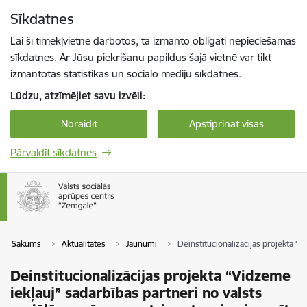
Pāriet uz lapas saturu
Sīkdatnes
Spied
lai meklētu
Enter
Lai šī tīmekļvietne darbotos, tā izmanto obligāti nepieciešamās
sīkdatnes. Ar Jūsu piekrišanu papildus šajā vietnē var tikt
izmantotas statistikas un sociālo mediju sīkdatnes.
Lūdzu, atzīmējiet savu izvēli:
Noraidīt
Apstiprināt visas
Pārvaldīt sīkdatnes
Sākums
Aktualitātes
Jaunumi
Deinstitucionalizācijas projekta “V
Deinstitucionalizācijas projekta “Vidzeme
iekļauj” sadarbības partneri no valsts