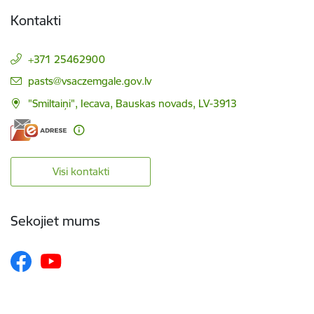
Kontakti
+371 25462900
E-pasts:
pasts@vsaczemgale.gov.lv
"Smiltaiņi", Iecava, Bauskas novads, LV-3913
Visi kontakti
Sekojiet mums