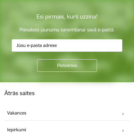
Esi pirmais, kurš uzzina!
Piesakies jaunumu saņemšanai savā e-pastā.
Kājene
Ātrās saites
Vakances
Iepirkumi