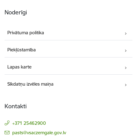
Noderīgi
Privātuma politika
Piekļūstamība
Lapas karte
Sīkdatņu izvēles maiņa
Kontakti
+371 25462900
E-pasts:
pasts@vsaczemgale.gov.lv