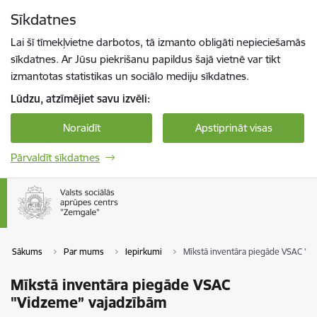
Pāriet uz lapas saturu
Sīkdatnes
Spied
lai meklētu
Enter
Lai šī tīmekļvietne darbotos, tā izmanto obligāti nepieciešamās
sīkdatnes. Ar Jūsu piekrišanu papildus šajā vietnē var tikt
izmantotas statistikas un sociālo mediju sīkdatnes.
Lūdzu, atzīmējiet savu izvēli:
Noraidīt
Apstiprināt visas
Pārvaldīt sīkdatnes
Sākums
Par mums
Iepirkumi
Mīkstā inventāra piegāde VSAC "V
Mīkstā inventāra piegāde VSAC
"Vidzeme” vajadzībām