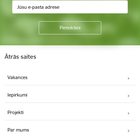
Kājene
Ātrās saites
Vakances
Iepirkumi
Projekti
Par mums