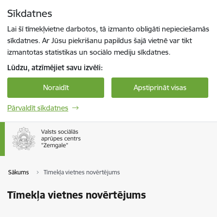
Pāriet uz lapas saturu
Sīkdatnes
Spied
lai meklētu
Enter
Lai šī tīmekļvietne darbotos, tā izmanto obligāti nepieciešamās
sīkdatnes. Ar Jūsu piekrišanu papildus šajā vietnē var tikt
izmantotas statistikas un sociālo mediju sīkdatnes.
Lūdzu, atzīmējiet savu izvēli:
Noraidīt
Apstiprināt visas
Pārvaldīt sīkdatnes
Sākums
Tīmekļa vietnes novērtējums
Tīmekļa vietnes novērtējums