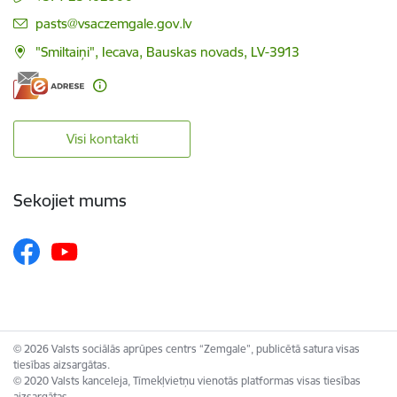
E-pasts:
pasts@vsaczemgale.gov.lv
"Smiltaiņi", Iecava, Bauskas novads, LV-3913
Visi kontakti
Sekojiet mums
© 2026 Valsts sociālās aprūpes centrs “Zemgale”, publicētā satura visas
tiesības aizsargātas.
© 2020 Valsts kanceleja, Tīmekļvietņu vienotās platformas visas tiesības
aizsargātas.