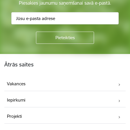
Piesakies jaunumu saņemšanai savā e-pastā.
Kājene
Ātrās saites
Vakances
Iepirkumi
Projekti