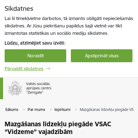
Pāriet uz lapas saturu
Sīkdatnes
Spied
lai meklētu
Enter
Lai šī tīmekļvietne darbotos, tā izmanto obligāti nepieciešamās
sīkdatnes. Ar Jūsu piekrišanu papildus šajā vietnē var tikt
izmantotas statistikas un sociālo mediju sīkdatnes.
Lūdzu, atzīmējiet savu izvēli:
Noraidīt
Apstiprināt visas
Pārvaldīt sīkdatnes
Sākums
Par mums
Iepirkumi
Mazgāšanas līdzekļu piegāde VSA
Mazgāšanas līdzekļu piegāde VSAC
“Vidzeme” vajadzībām