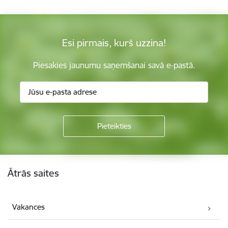
Esi pirmais, kurš uzzina!
Piesakies jaunumu saņemšanai savā e-pastā.
Kājene
Ātrās saites
Vakances