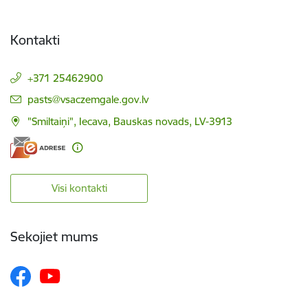
Kontakti
+371 25462900
E-pasts:
pasts@vsaczemgale.gov.lv
"Smiltaiņi", Iecava, Bauskas novads, LV-3913
Visi kontakti
Sekojiet mums