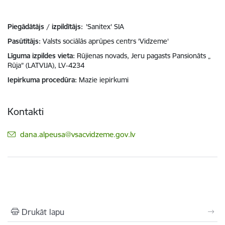
Piegādātājs / izpildītājs:
'Sanitex' SIA
Pasūtītājs
Valsts sociālās aprūpes centrs 'Vidzeme'
Līguma izpildes vieta
Rūjienas novads, Jeru pagasts Pansionāts „
Rūja” (LATVIJA), LV-4234
Iepirkuma procedūra
Mazie iepirkumi
Kontakti
E-pasts:
dana.alpeusa@vsacvidzeme.gov.lv
Drukāt lapu