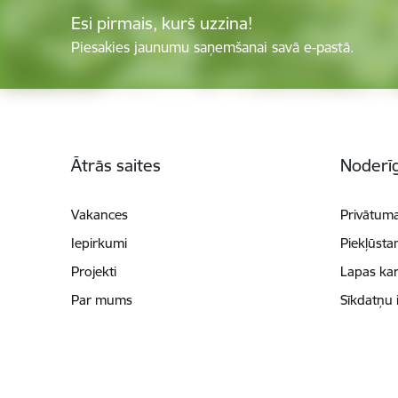
Esi pirmais, kurš uzzina!
Piesakies jaunumu saņemšanai savā e-pastā.
Kājene
Ātrās saites
Noderīg
Vakances
Privātuma
Iepirkumi
Piekļūsta
Projekti
Lapas kar
Par mums
Sīkdatņu 