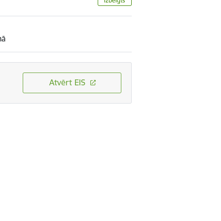
Izbeigts
mā
Atvērt EIS