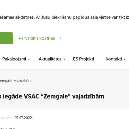
iešamās sīkdatnes. Ar Jūsu piekrišanu papildus šajā vietnē var tikt i
Pārvaldīt sīkdatnes
Pakalpojumi
Aktualitātes
ES Projekti
Kontakti
Zemgale” vajadzībām
s iegāde VSAC “Zemgale” vajadzībām
s datums:
07.07.2022.