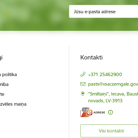
i
Kontakti
 politika
+371 25462900
E-pasts:
pasts@vsaczemgale.gov.
mība
"Smiltaiņi", Iecava, Bau
te
novads, LV-3913
izvēles maiņa
Visi kontakti