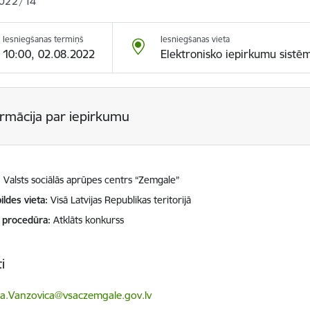
022/14
Iesniegšanas termiņš
Iesniegšanas vieta
10:00, 02.08.2022
Elektronisko iepirkumu sistē
ormācija par iepirkumu
Valsts sociālās aprūpes centrs “Zemgale”
ildes vieta
Visā Latvijas Republikas teritorijā
 procedūra
Atklāts konkurss
i
ts:
a.Vanzovica@vsaczemgale.gov.lv