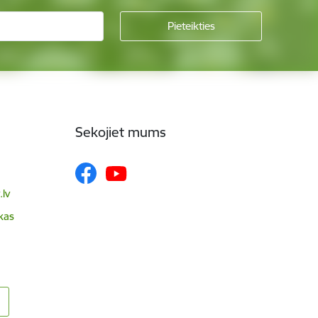
Sekojiet mums
lv
skas