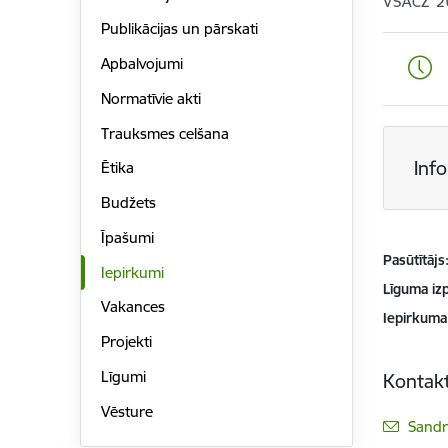
VSACZ 2
Publikācijas un pārskati
Apbalvojumi
Normatīvie akti
Trauksmes celšana
Inf
Ētika
Budžets
Īpašumi
Pasūtītājs
Iepirkumi
Līguma izp
Vakances
Iepirkuma
Projekti
Līgumi
Kontakt
Vēsture
E-pas
Sandr