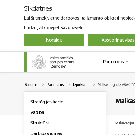
Pāriet uz lapas saturu
Sīkdatnes
Lai šī tīmekļvietne darbotos, tā izmanto obligāti nepiec
Lūdzu, atzīmējiet savu izvēli:
Noraidīt
Apstiprināt visas
Par mums
Sākums
Par mums
Iepirkumi
Malkas iegāde VSAC “
Malka
Stratēģijas karte
Vadība
Struktūra
Publikācija
Darbības jomas