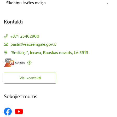
Sīkdatņu izvēles maiņa
Kontakti
+371 25462900
E-pasts:
pasts@vsaczemgale.gov.lv
"Smiltaiņi", Iecava, Bauskas novads, LV-3913
Visi kontakti
Sekojiet mums