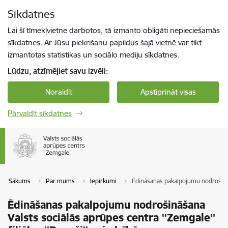
Pāriet uz lapas saturu
Sīkdatnes
Spied
lai meklētu
Enter
Lai šī tīmekļvietne darbotos, tā izmanto obligāti nepieciešamās
sīkdatnes. Ar Jūsu piekrišanu papildus šajā vietnē var tikt
izmantotas statistikas un sociālo mediju sīkdatnes.
Lūdzu, atzīmējiet savu izvēli:
Noraidīt
Apstiprināt visas
Pārvaldīt sīkdatnes
Sākums
Par mums
Iepirkumi
Ēdināšanas pakalpojumu nodrošināša
Ēdināšanas pakalpojumu nodrošināšana
Valsts sociālās aprūpes centra ''Zemgale''