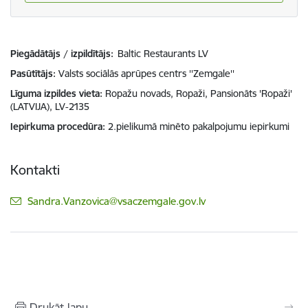
Piegādātājs / izpildītājs:
Baltic Restaurants LV
Pasūtītājs
Valsts sociālās aprūpes centrs ''Zemgale''
Līguma izpildes vieta
Ropažu novads, Ropaži, Pansionāts 'Ropaži'
(LATVIJA), LV-2135
Iepirkuma procedūra
2.pielikumā minēto pakalpojumu iepirkumi
Kontakti
E-pasts:
Sandra.Vanzovica@vsaczemgale.gov.lv
Drukāt lapu