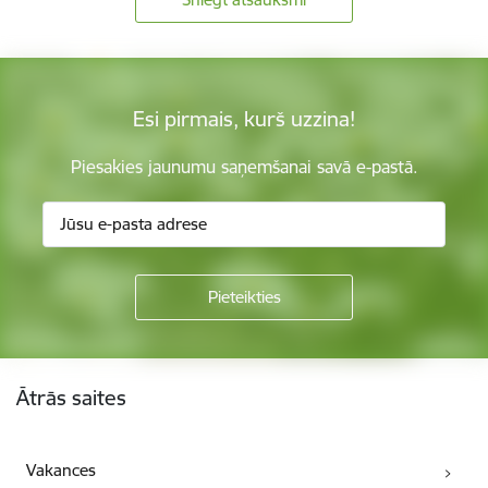
Esi pirmais, kurš uzzina!
Piesakies jaunumu saņemšanai savā e-pastā.
Kājene
Ātrās saites
Vakances