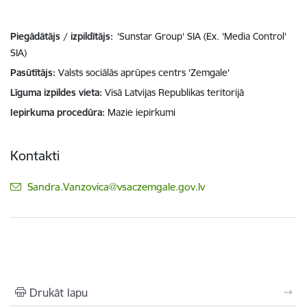
Piegādātājs / izpildītājs:
'Sunstar Group' SIA (Ex. 'Media Control'
SIA)
Pasūtītājs
Valsts sociālās aprūpes centrs 'Zemgale'
Līguma izpildes vieta
Visā Latvijas Republikas teritorijā
Iepirkuma procedūra
Mazie iepirkumi
Kontakti
E-pasts:
Sandra.Vanzovica@vsaczemgale.gov.lv
Drukāt lapu