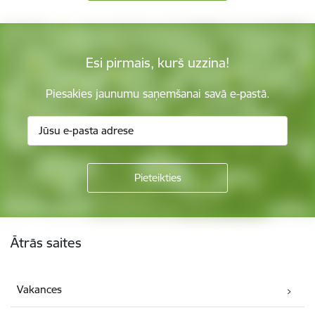
Esi pirmais, kurš uzzina!
Piesakies jaunumu saņemšanai savā e-pastā.
Kājene
Ātrās saites
Vakances