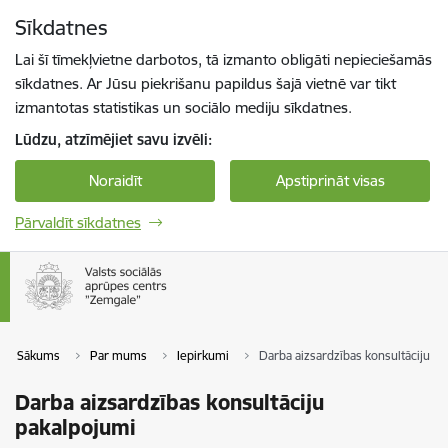
Pāriet uz lapas saturu
Sīkdatnes
Spied
lai meklētu
Enter
Lai šī tīmekļvietne darbotos, tā izmanto obligāti nepieciešamās
sīkdatnes. Ar Jūsu piekrišanu papildus šajā vietnē var tikt
izmantotas statistikas un sociālo mediju sīkdatnes.
Lūdzu, atzīmējiet savu izvēli:
Noraidīt
Apstiprināt visas
Pārvaldīt sīkdatnes
Sākums
Par mums
Iepirkumi
Darba aizsardzības konsultāciju p
Darba aizsardzības konsultāciju
pakalpojumi