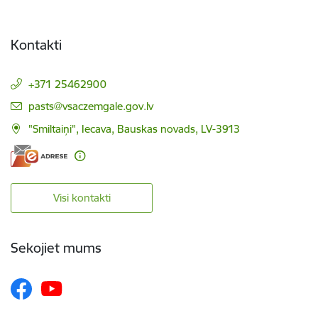
Kontakti
+371 25462900
E-pasts:
pasts@vsaczemgale.gov.lv
"Smiltaiņi", Iecava, Bauskas novads, LV-3913
Visi kontakti
Sekojiet mums