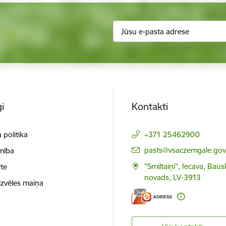
i
Kontakti
 politika
+371 25462900
E-pasts:
pasts@vsaczemgale.gov.
mība
"Smiltaiņi", Iecava, Bau
te
novads, LV-3913
izvēles maiņa