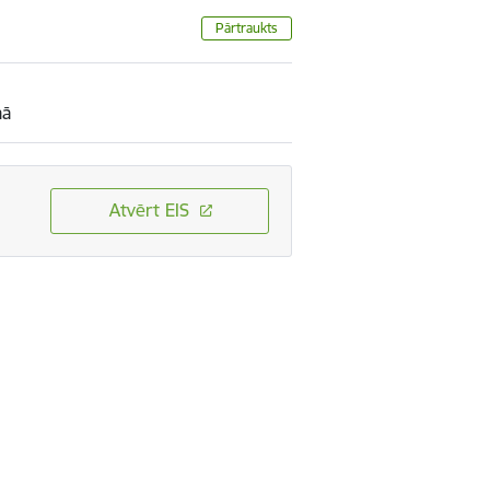
Pārtraukts
mā
Atvērt EIS