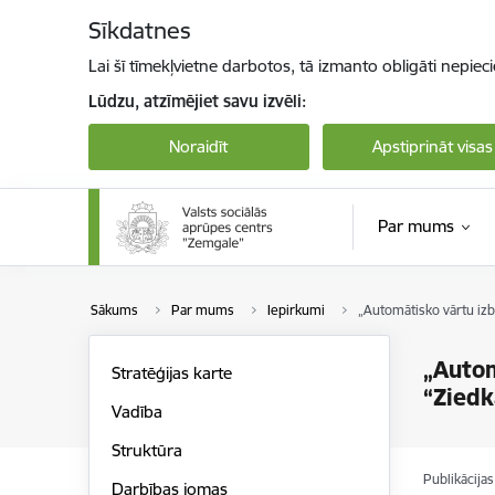
Pāriet uz lapas saturu
Sīkdatnes
Lai šī tīmekļvietne darbotos, tā izmanto obligāti nepiec
Lūdzu, atzīmējiet savu izvēli:
Noraidīt
Apstiprināt visas
Par mums
Sākums
Par mums
Iepirkumi
„Automātisko vārtu izb
„Autom
Stratēģijas karte
“Ziedk
Vadība
Struktūra
Publikācija
Darbības jomas