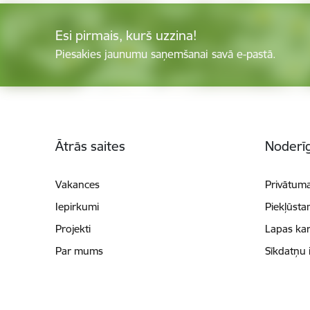
Esi pirmais, kurš uzzina!
Piesakies jaunumu saņemšanai savā e-pastā.
Kājene
Ātrās saites
Noderīg
Vakances
Privātuma
Iepirkumi
Piekļūsta
Projekti
Lapas kar
Par mums
Sīkdatņu 