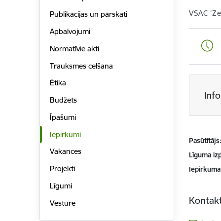
VSAC 'Z
Publikācijas un pārskati
Apbalvojumi
Normatīvie akti
Trauksmes celšana
Ētika
Inf
Budžets
Īpašumi
Iepirkumi
Pasūtītājs
Vakances
Līguma izp
Projekti
Iepirkuma
Līgumi
Kontakt
Vēsture