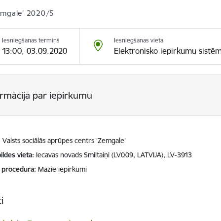
emgale' 2020/5
Iesniegšanas termiņš
Iesniegšanas vieta
13:00, 03.09.2020
Elektronisko iepirkumu sistē
ormācija par iepirkumu
Valsts sociālās aprūpes centrs 'Zemgale'
ildes vieta
Iecavas novads Smiltaiņi (LV009, LATVIJA), LV-3913
 procedūra
Mazie iepirkumi
i