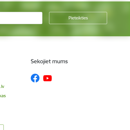
Sekojiet mums
lv
skas