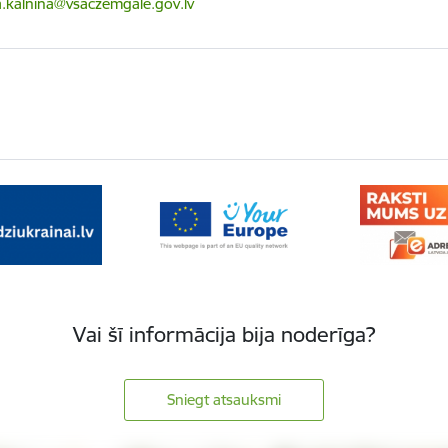
ts:
a.kalnina@vsaczemgale.gov.lv
Vai šī informācija bija noderīga?
Sniegt atsauksmi