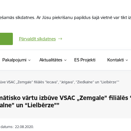
iešamās sīkdatnes. Ar Jūsu piekrišanu papildus šajā vietnē var tikt i
Pārvaldīt sīkdatnes
Pakalpojumi
Aktualitātes
ES Projekti
Kontakti
ūve VSAC „Zemgale” filiālēs “Iecava”, “Jelgava”, “Ziedkalne” un “Lielbērze””
ātisko vārtu izbūve VSAC „Zemgale” filiālēs “
alne” un “Lielbērze””
s datums:
22.08.2020.