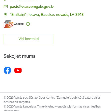
E-pasts:
pasts@vsaczemgale.gov.lv
"Smiltaiņi", Iecava, Bauskas novads, LV-3913
Visi kontakti
Sekojiet mums
© 2026 Valsts sociālās aprūpes centrs “Zemgale”, publicētā satura visas
tiesības aizsargātas.
© 2020 Valsts kanceleja, Tīmekļvietņu vienotās platformas visas tiesības
aizsargātas.