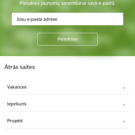
Piesakies jaunumu saņemšanai savā e-pastā.
Kājene
Ātrās saites
Vakances
Iepirkumi
Projekti