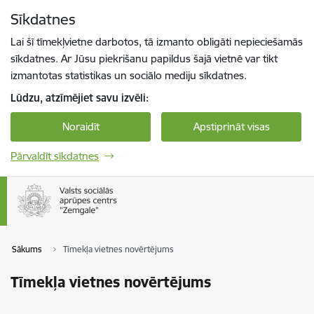
Pāriet uz lapas saturu
Sīkdatnes
Spied
lai meklētu
Enter
Lai šī tīmekļvietne darbotos, tā izmanto obligāti nepieciešamās
sīkdatnes. Ar Jūsu piekrišanu papildus šajā vietnē var tikt
izmantotas statistikas un sociālo mediju sīkdatnes.
Lūdzu, atzīmējiet savu izvēli:
Noraidīt
Apstiprināt visas
Pārvaldīt sīkdatnes
Sākums
Tīmekļa vietnes novērtējums
Tīmekļa vietnes novērtējums