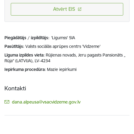
Atvērt EIS
Piegādātājs / izpildītājs:
'Ligumss' SIA
Pasūtītājs
Valsts sociālās aprūpes centrs 'Vidzeme'
Līguma izpildes vieta
Rūjienas novads, Jeru pagasts Pansionāts „
Rūja” (LATVIJA), LV-4234
Iepirkuma procedūra
Mazie iepirkumi
Kontakti
E-pasts:
dana.alpeusa@vsacvidzeme.gov.lv