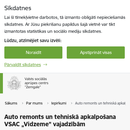
Pāriet uz lapas saturu
Sīkdatnes
Spied
lai meklētu
Enter
Lai šī tīmekļvietne darbotos, tā izmanto obligāti nepieciešamās
sīkdatnes. Ar Jūsu piekrišanu papildus šajā vietnē var tikt
izmantotas statistikas un sociālo mediju sīkdatnes.
Lūdzu, atzīmējiet savu izvēli:
Noraidīt
Apstiprināt visas
Pārvaldīt sīkdatnes
Sākums
Par mums
Iepirkumi
Auto remonts un tehniskā apkalp
Auto remonts un tehniskā apkalpošana
VSAC „Vidzeme” vajadzībām