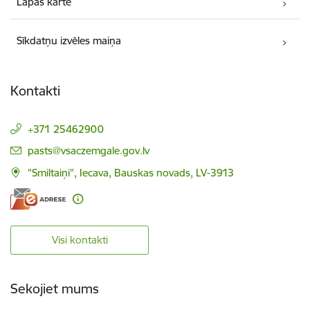
Lapas karte
Sīkdatņu izvēles maiņa
Kontakti
+371 25462900
E-pasts:
pasts@vsaczemgale.gov.lv
"Smiltaiņi", Iecava, Bauskas novads, LV-3913
Visi kontakti
Sekojiet mums