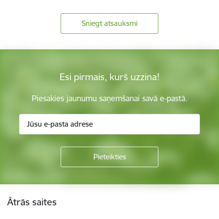
Sniegt atsauksmi
Esi pirmais, kurš uzzina!
Piesakies jaunumu saņemšanai savā e-pastā.
Kājene
Ātrās saites