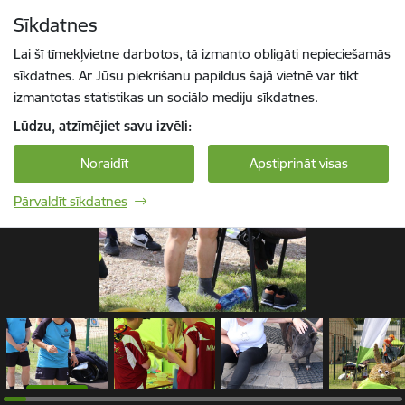
Pāriet uz lapas saturu
Sīkdatnes
1 / 64
Spied
lai meklētu
Enter
Lai šī tīmekļvietne darbotos, tā izmanto obligāti nepieciešamās
sīkdatnes. Ar Jūsu piekrišanu papildus šajā vietnē var tikt
izmantotas statistikas un sociālo mediju sīkdatnes.
Lūdzu, atzīmējiet savu izvēli:
Noraidīt
Apstiprināt visas
Pārvaldīt sīkdatnes