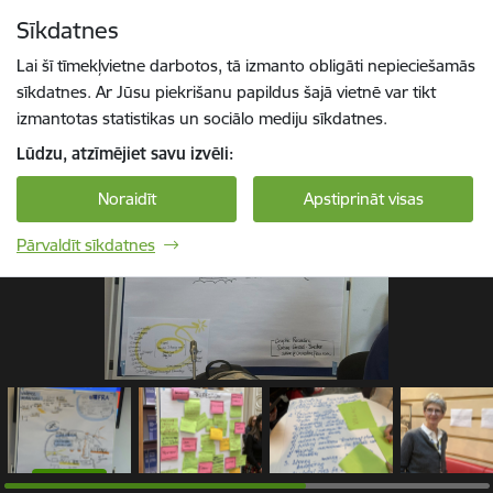
Pāriet uz lapas saturu
Sīkdatnes
1 / 6
Spied
lai meklētu
Enter
Lai šī tīmekļvietne darbotos, tā izmanto obligāti nepieciešamās
sīkdatnes. Ar Jūsu piekrišanu papildus šajā vietnē var tikt
izmantotas statistikas un sociālo mediju sīkdatnes.
Lūdzu, atzīmējiet savu izvēli:
Noraidīt
Apstiprināt visas
Pārvaldīt sīkdatnes