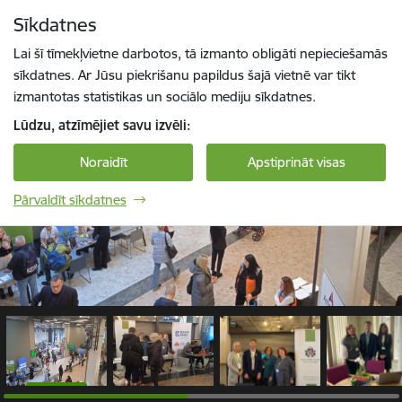
Pāriet uz lapas saturu
Sīkdatnes
1 / 8
Spied
lai meklētu
Enter
Lai šī tīmekļvietne darbotos, tā izmanto obligāti nepieciešamās
sīkdatnes. Ar Jūsu piekrišanu papildus šajā vietnē var tikt
izmantotas statistikas un sociālo mediju sīkdatnes.
Lūdzu, atzīmējiet savu izvēli:
Noraidīt
Apstiprināt visas
Pārvaldīt sīkdatnes