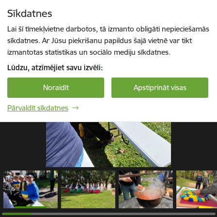
Pāriet uz lapas saturu
Sīkdatnes
1 / 27
Spied
lai meklētu
Enter
Lai šī tīmekļvietne darbotos, tā izmanto obligāti nepieciešamās
sīkdatnes. Ar Jūsu piekrišanu papildus šajā vietnē var tikt
izmantotas statistikas un sociālo mediju sīkdatnes.
Lūdzu, atzīmējiet savu izvēli:
Noraidīt
Apstiprināt visas
Pārvaldīt sīkdatnes