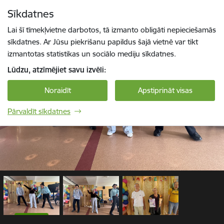
Pāriet uz lapas saturu
Sīkdatnes
1 / 3
Spied
lai meklētu
Enter
Lai šī tīmekļvietne darbotos, tā izmanto obligāti nepieciešamās
sīkdatnes. Ar Jūsu piekrišanu papildus šajā vietnē var tikt
izmantotas statistikas un sociālo mediju sīkdatnes.
Lūdzu, atzīmējiet savu izvēli:
Noraidīt
Apstiprināt visas
Pārvaldīt sīkdatnes