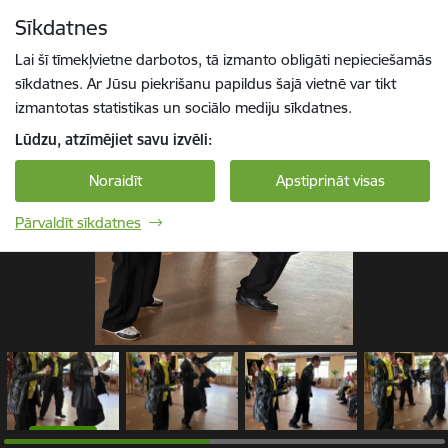
Pāriet uz lapas saturu
Sīkdatnes
1 / 8
Spied
lai meklētu
Enter
Lai šī tīmekļvietne darbotos, tā izmanto obligāti nepieciešamās
sīkdatnes. Ar Jūsu piekrišanu papildus šajā vietnē var tikt
izmantotas statistikas un sociālo mediju sīkdatnes.
Lūdzu, atzīmējiet savu izvēli:
Noraidīt
Apstiprināt visas
Pārvaldīt sīkdatnes