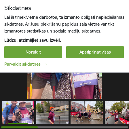
Pāriet uz lapas saturu
Sīkdatnes
1 / 13
Spied
lai meklētu
Enter
Lai šī tīmekļvietne darbotos, tā izmanto obligāti nepieciešamās
sīkdatnes. Ar Jūsu piekrišanu papildus šajā vietnē var tikt
izmantotas statistikas un sociālo mediju sīkdatnes.
Lūdzu, atzīmējiet savu izvēli:
Noraidīt
Apstiprināt visas
Pārvaldīt sīkdatnes