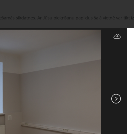
iešamās sīkdatnes. Ar Jūsu piekrišanu papildus šajā vietnē var tikt i
Pārvaldīt sīkdatnes
Pakalpojumi
Aktualitātes
ES Projekti
Kontakti