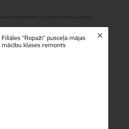
zmantotas statistikas un sociālo mediju sīkdatnes.
Filiāles "Ropaži" pusceļa mājas
mācību klases remonts
Meklēt
Piekļūstamība