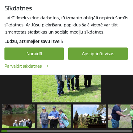
Pāriet uz lapas saturu
Sīkdatnes
1 / 79
Spied
lai meklētu
Enter
Lai šī tīmekļvietne darbotos, tā izmanto obligāti nepieciešamās
sīkdatnes. Ar Jūsu piekrišanu papildus šajā vietnē var tikt
izmantotas statistikas un sociālo mediju sīkdatnes.
Lūdzu, atzīmējiet savu izvēli:
Noraidīt
Apstiprināt visas
Pārvaldīt sīkdatnes