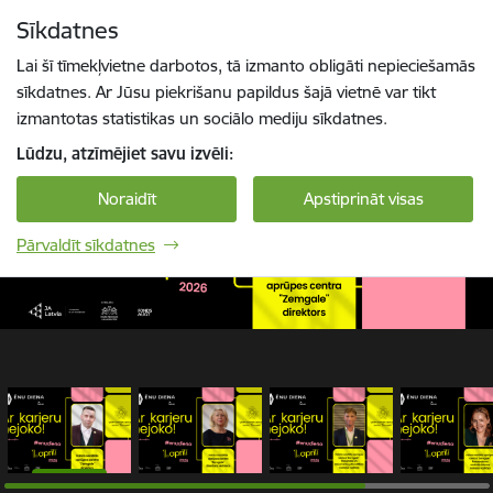
Pāriet uz lapas saturu
Sīkdatnes
1 / 5
Spied
lai meklētu
Enter
Lai šī tīmekļvietne darbotos, tā izmanto obligāti nepieciešamās
sīkdatnes. Ar Jūsu piekrišanu papildus šajā vietnē var tikt
izmantotas statistikas un sociālo mediju sīkdatnes.
Lūdzu, atzīmējiet savu izvēli:
Noraidīt
Apstiprināt visas
Pārvaldīt sīkdatnes