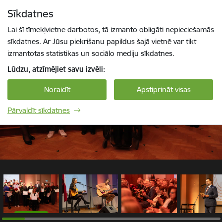
Pāriet uz lapas saturu
Sīkdatnes
1 / 36
Spied
lai meklētu
Enter
Lai šī tīmekļvietne darbotos, tā izmanto obligāti nepieciešamās
sīkdatnes. Ar Jūsu piekrišanu papildus šajā vietnē var tikt
izmantotas statistikas un sociālo mediju sīkdatnes.
Lūdzu, atzīmējiet savu izvēli:
Noraidīt
Apstiprināt visas
Pārvaldīt sīkdatnes