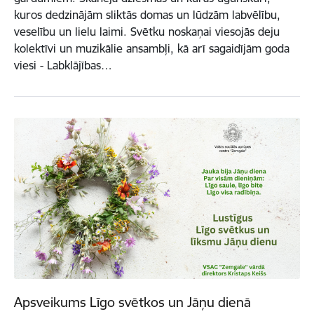
kuros dedzinājām sliktās domas un lūdzām labvēlību,
veselību un lielu laimi. Svētku noskaņai viesojās deju
kolektīvi un muzikālie ansambļi, kā arī sagaidījām goda
viesi - Labklājības…
Apsveikums Līgo svētkos un Jāņu dienā