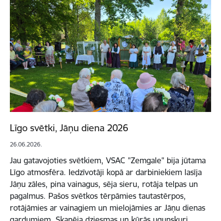
Līgo svētki, Jāņu diena 2026
26.06.2026.
Jau gatavojoties svētkiem, VSAC "Zemgale" bija jūtama
Līgo atmosfēra. Iedzīvotāji kopā ar darbiniekiem lasīja
Jāņu zāles, pina vainagus, sēja sieru, rotāja telpas un
pagalmus. Pašos svētkos tērpāmies tautastērpos,
rotājāmies ar vainagiem un mielojāmies ar Jāņu dienas
gardumiem. Skanēja dziesmas un kūrās ugunskuri,