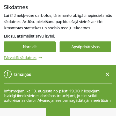
Pāriet uz lapas saturu
Sīkdatnes
Spied
lai meklētu
Enter
Lai šī tīmekļvietne darbotos, tā izmanto obligāti nepieciešamās
sīkdatnes. Ar Jūsu piekrišanu papildus šajā vietnē var tikt
izmantotas statistikas un sociālo mediju sīkdatnes.
Lūdzu, atzīmējiet savu izvēli:
Noraidīt
Apstiprināt visas
Pārvaldīt sīkdatnes
Izmaiņas
Informējam, ka 13. augustā no plkst. 19.00 ir iespējami
īslaicīgi tīmekļvietnes darbības traucējumi, jo tiks veikti
uzturēšanas darbi. Atvainojamies par sagādātajām neērtībām!
Valsts sociālās aprūpes centrs “Zemgale”