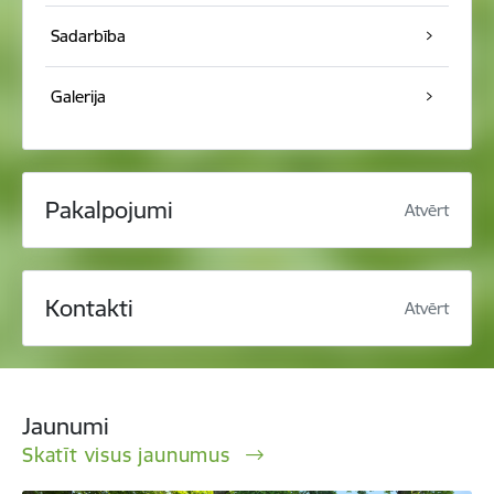
Sadarbība
Galerija
Pakalpojumi
Atvērt
Kontakti
Atvērt
Jaunumi
Skatīt visus jaunumus