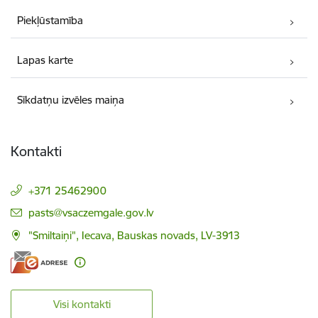
Piekļūstamība
Lapas karte
Sīkdatņu izvēles maiņa
Kontakti
+371 25462900
E-pasts:
pasts@vsaczemgale.gov.lv
"Smiltaiņi", Iecava, Bauskas novads, LV-3913
Visi kontakti