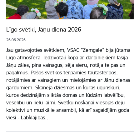
Līgo svētki, Jāņu diena 2026
26.06.2026.
Jau gatavojoties svētkiem, VSAC "Zemgale" bija jūtama
Līgo atmosfēra. Iedzīvotāji kopā ar darbiniekiem lasīja
Jāņu zāles, pina vainagus, sēja sieru, rotāja telpas un
pagalmus. Pašos svētkos tērpāmies tautastērpos,
rotājāmies ar vainagiem un mielojāmies ar Jāņu dienas
gardumiem. Skanēja dziesmas un kūrās ugunskuri,
kuros dedzinājām sliktās domas un lūdzām labvēlību,
veselību un lielu laimi. Svētku noskaņai viesojās deju
kolektīvi un muzikālie ansambļi, kā arī sagaidījām goda
viesi - Labklājības…