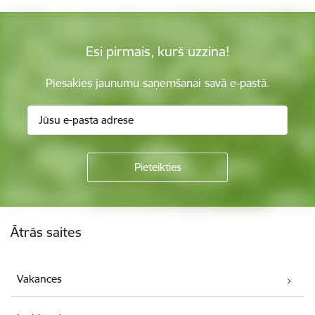
Esi pirmais, kurš uzzina!
Piesakies jaunumu saņemšanai savā e-pastā.
Kājene
Ātrās saites
Vakances