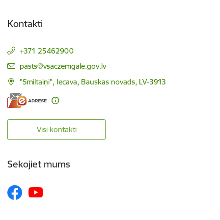
Kontakti
+371 25462900
E-pasts:
pasts@vsaczemgale.gov.lv
"Smiltaiņi", Iecava, Bauskas novads, LV-3913
Visi kontakti
Sekojiet mums