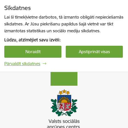
Pāriet uz lapas saturu
Sīkdatnes
Spied
lai meklētu
Enter
Lai šī tīmekļvietne darbotos, tā izmanto obligāti nepieciešamās
sīkdatnes. Ar Jūsu piekrišanu papildus šajā vietnē var tikt
izmantotas statistikas un sociālo mediju sīkdatnes.
Lūdzu, atzīmējiet savu izvēli:
Noraidīt
Apstiprināt visas
Pārvaldīt sīkdatnes
Valsts sociālās aprūpes centrs “Zemgale”