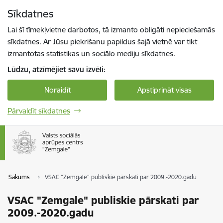
Pāriet uz lapas saturu
Sīkdatnes
Spied
lai meklētu
Enter
Lai šī tīmekļvietne darbotos, tā izmanto obligāti nepieciešamās
sīkdatnes. Ar Jūsu piekrišanu papildus šajā vietnē var tikt
izmantotas statistikas un sociālo mediju sīkdatnes.
Lūdzu, atzīmējiet savu izvēli:
Noraidīt
Apstiprināt visas
Pārvaldīt sīkdatnes
Sākums
VSAC "Zemgale" publiskie pārskati par 2009.-2020.gadu
VSAC "Zemgale" publiskie pārskati par
2009.-2020.gadu