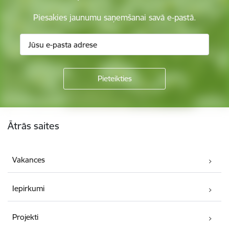
Piesakies jaunumu saņemšanai savā e-pastā.
Kājene
Ātrās saites
Vakances
Iepirkumi
Projekti