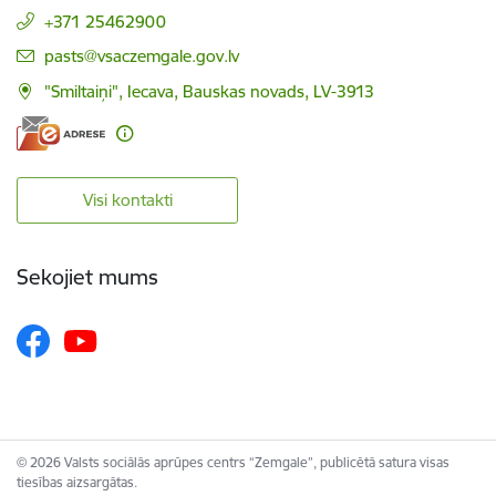
+371 25462900
E-pasts:
pasts@vsaczemgale.gov.lv
"Smiltaiņi", Iecava, Bauskas novads, LV-3913
Visi kontakti
Sekojiet mums
© 2026 Valsts sociālās aprūpes centrs “Zemgale”, publicētā satura visas
tiesības aizsargātas.