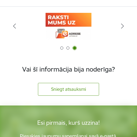
Vai šī informācija bija noderīga?
Sniegt atsauksmi
Esi pirmais, kurš uzzina!
Piesakies jaunumu saņemšanai savā e-pastā.