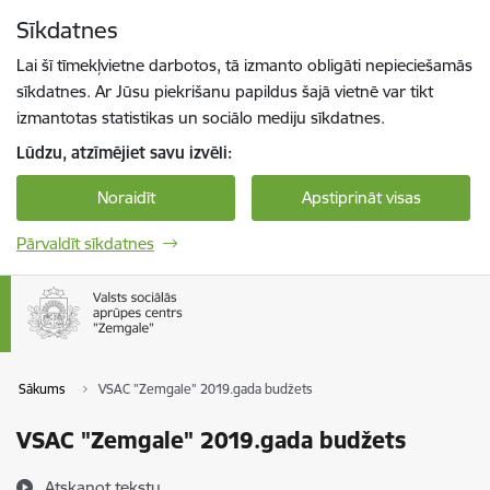
Pāriet uz lapas saturu
Sīkdatnes
Spied
lai meklētu
Enter
Lai šī tīmekļvietne darbotos, tā izmanto obligāti nepieciešamās
sīkdatnes. Ar Jūsu piekrišanu papildus šajā vietnē var tikt
izmantotas statistikas un sociālo mediju sīkdatnes.
Lūdzu, atzīmējiet savu izvēli:
Noraidīt
Apstiprināt visas
Pārvaldīt sīkdatnes
Sākums
VSAC "Zemgale" 2019.gada budžets
VSAC "Zemgale" 2019.gada budžets
Atskaņot tekstu