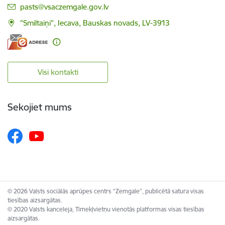
E-pasts:
pasts@vsaczemgale.gov.lv
"Smiltaiņi", Iecava, Bauskas novads, LV-3913
Visi kontakti
Sekojiet mums
© 2026 Valsts sociālās aprūpes centrs “Zemgale”, publicētā satura visas
tiesības aizsargātas.
© 2020 Valsts kanceleja, Tīmekļvietņu vienotās platformas visas tiesības
aizsargātas.