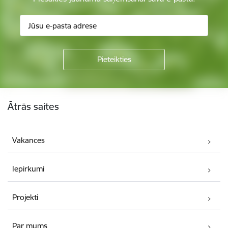
Kājene
Ātrās saites
Vakances
Iepirkumi
Projekti
Par mums